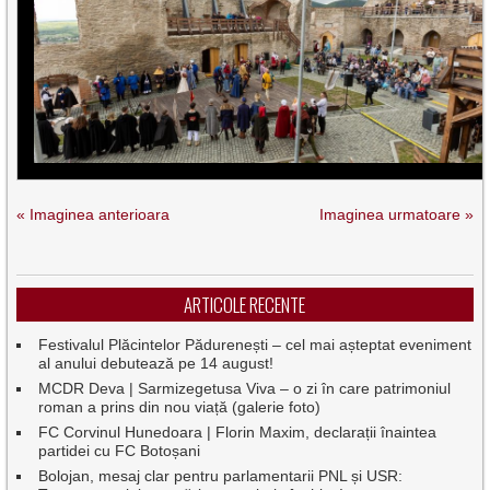
« Imaginea anterioara
Imaginea urmatoare »
ARTICOLE RECENTE
Festivalul Plăcintelor Pădurenești – cel mai așteptat eveniment
al anului debutează pe 14 august!
MCDR Deva | Sarmizegetusa Viva – o zi în care patrimoniul
roman a prins din nou viață (galerie foto)
FC Corvinul Hunedoara | Florin Maxim, declarații înaintea
partidei cu FC Botoșani
Bolojan, mesaj clar pentru parlamentarii PNL și USR: