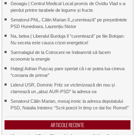
Geoagiu | Centrul Medical Local promis de Ovidiu Vlad s-a
pierdut printre tarabele de legume și fructe
Senatorul PNL, Călin Marian îl „curentează” pe președintele
PSD Hunedoara, Laurențiu Nistor
Na, belea | Liberalul Burduja îl “curentează” pe Ilie Bolojan:
Nu seceta este cauza crizei energetice!
Sarmalagiul de la Cotroceni ne îndeamnă să facem
economie la energie
Hațeg| Adrian Pușcaș pare speriat că i-ar putea lua cineva
“coroana de primar”
Liderul USR, Dominic Fritz se victimizează din nou și
clamează un „abuz AUR-PSD” la adresa sa
Senatorul Călin Marian, mesaj ironic la adresa deputatului
PSD, Natalia Intotero: “Scrii poezii în timp ce dai foc Romei!”
ARTICOLE RECENTE