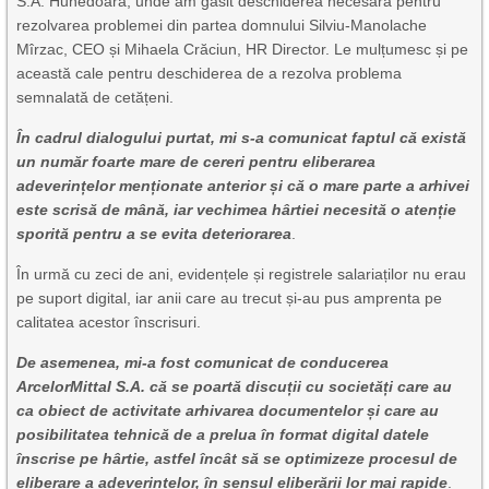
S.A. Hunedoara, unde am găsit deschiderea necesară pentru
rezolvarea problemei din partea domnului Silviu-Manolache
Mîrzac, CEO și Mihaela Crăciun, HR Director. Le mulțumesc și pe
această cale pentru deschiderea de a rezolva problema
semnalată de cetățeni.
În cadrul dialogului purtat, mi s-a comunicat faptul că există
un număr foarte mare de cereri pentru eliberarea
adeverințelor menționate anterior și că o mare parte a arhivei
este scrisă de mână, iar vechimea hârtiei necesită o atenție
sporită pentru a se evita deteriorarea
.
În urmă cu zeci de ani, evidențele și registrele salariaților nu erau
pe suport digital, iar anii care au trecut și-au pus amprenta pe
calitatea acestor înscrisuri.
De asemenea, mi-a fost comunicat de conducerea
ArcelorMittal S.A. că se poartă discuții cu societăți care au
ca obiect de activitate arhivarea documentelor și care au
posibilitatea tehnică de a prelua în format digital datele
înscrise pe hârtie, astfel încât să se optimizeze procesul de
eliberare a adeverințelor, în sensul eliberării lor mai rapide
.