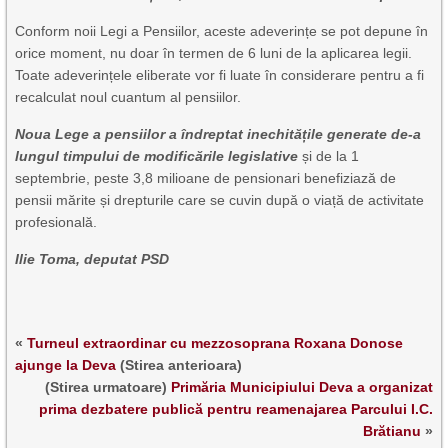
Conform noii Legi a Pensiilor, aceste adeverințe se pot depune în
orice moment, nu doar în termen de 6 luni de la aplicarea legii.
Toate adeverințele eliberate vor fi luate în considerare pentru a fi
recalculat noul cuantum al pensiilor.
Noua Lege a pensiilor a îndreptat inechitățile generate de-a
lungul timpului de modificările legislative
și de la 1
septembrie, peste 3,8 milioane de pensionari benefiziază de
pensii mărite și drepturile care se cuvin după o viață de activitate
profesională.
Ilie Toma, deputat PSD
«
Turneul extraordinar cu mezzosoprana Roxana Donose
ajunge la Deva
(Stirea anterioara)
(Stirea urmatoare)
Primăria Municipiului Deva a organizat
prima dezbatere publică pentru reamenajarea Parcului I.C.
Brătianu
»