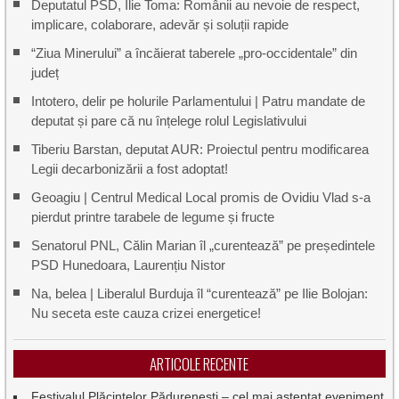
Deputatul PSD, Ilie Toma: Românii au nevoie de respect,
implicare, colaborare, adevăr și soluții rapide
“Ziua Minerului” a încăierat taberele „pro-occidentale” din
județ
Intotero, delir pe holurile Parlamentului | Patru mandate de
deputat și pare că nu înțelege rolul Legislativului
Tiberiu Barstan, deputat AUR: Proiectul pentru modificarea
Legii decarbonizării a fost adoptat!
Geoagiu | Centrul Medical Local promis de Ovidiu Vlad s-a
pierdut printre tarabele de legume și fructe
Senatorul PNL, Călin Marian îl „curentează” pe președintele
PSD Hunedoara, Laurențiu Nistor
Na, belea | Liberalul Burduja îl “curentează” pe Ilie Bolojan:
Nu seceta este cauza crizei energetice!
ARTICOLE RECENTE
Festivalul Plăcintelor Pădurenești – cel mai așteptat eveniment