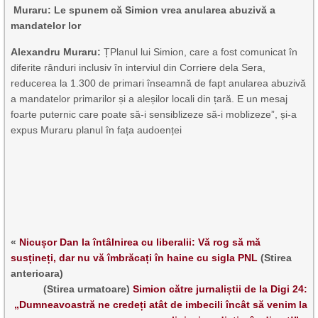
Muraru: Le spunem că Simion vrea anularea abuzivă a
mandatelor lor
Alexandru Muraru:
ȚPlanul lui Simion, care a fost comunicat în
diferite rânduri inclusiv în interviul din Corriere dela Sera,
reducerea la 1.300 de primari înseamnă de fapt anularea abuzivă
a mandatelor primarilor și a aleșilor locali din țară. E un mesaj
foarte puternic care poate să-i sensiblizeze să-i moblizeze”, și-a
expus Muraru planul în fața audoenței
«
Nicușor Dan la întâlnirea cu liberalii: Vă rog să mă
susțineți, dar nu vă îmbrăcați în haine cu sigla PNL
(Stirea
anterioara)
(Stirea urmatoare)
Simion către jurnaliștii de la Digi 24:
„Dumneavoastră ne credeți atât de imbecili încât să venim la