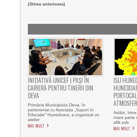
(Stirea anterioara)
INIȚIATIVĂ UNICEF | PAȘI ÎN
ISU HUNED
CARIERĂ PENTRU TINERII DIN
HUNEDOAR
DEVA
PORTOCALI
ATMOSFER
Primăria Municipiului Deva, în
parteneriat cu Asociația „Suport în
Astăzi, într
Educație” Hunedoara, a organizat un
mare parte 
atelier
află sub
MAI MULT
MAI MULT