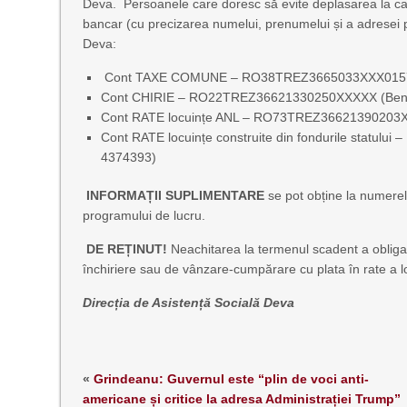
Deva. Persoanele care doresc să evite deplasarea la casi
bancar (cu precizarea numelui, prenumelui și a adresei p
Deva:
Cont TAXE COMUNE – RO38TREZ3665033XXX015781 (B
Cont CHIRIE – RO22TREZ36621330250XXXXX (Benefi
Cont RATE locuințe ANL – RO73TREZ36621390203XXX
Cont RATE locuințe construite din fondurile statul
4374393)
INFORMAȚII SUPLIMENTARE
se pot obține la numerel
programului de lucru.
DE REȚINUT!
Neachitarea la termenul scadent a obligați
închiriere sau de vânzare-cumpărare cu plata în rate a lo
Direcția de Asistență Socială Deva
«
Grindeanu: Guvernul este “plin de voci anti-
americane și critice la adresa Administrației Trump”