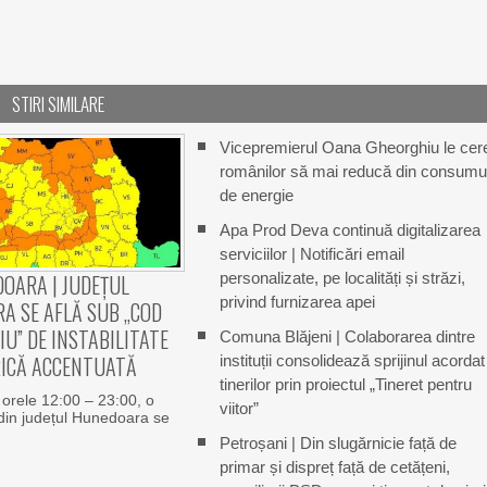
STIRI SIMILARE
Vicepremierul Oana Gheorghiu le cer
românilor să mai reducă din consumu
de energie
Apa Prod Deva continuă digitalizarea
serviciilor | Notificări email
personalizate, pe localități și străzi,
OARA | JUDEȚUL
privind furnizarea apei
A SE AFLĂ SUB „COD
U” DE INSTABILITATE
Comuna Blăjeni | Colaborarea dintre
ICĂ ACCENTUATĂ
instituții consolidează sprijinul acordat
tinerilor prin proiectul „Tineret pentru
e orele 12:00 – 23:00, o
viitor”
din județul Hunedoara se
Petroșani | Din slugărnicie față de
primar și dispreț față de cetățeni,