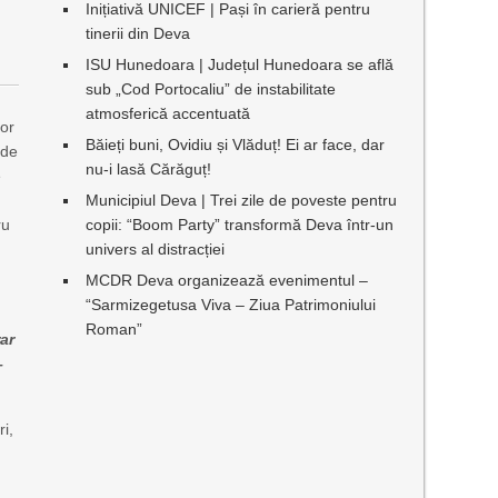
Inițiativă UNICEF | Pași în carieră pentru
tinerii din Deva
ISU Hunedoara | Județul Hunedoara se află
sub „Cod Portocaliu” de instabilitate
atmosferică accentuată
lor
Băieți buni, Ovidiu și Vlăduț! Ei ar face, dar
 de
nu-i lasă Cărăguț!
e
ă
Municipiul Deva | Trei zile de poveste pentru
ru
copii: “Boom Party” transformă Deva într-un
univers al distracției
MCDR Deva organizează evenimentul –
“Sarmizegetusa Viva – Ziua Patrimoniului
Roman”
ar
–
ri,