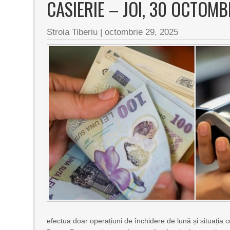
CASIERIE – JOI, 30 OCTOMB
Stroia Tiberiu
|
octombrie 29, 2025
efectua doar operațiuni de închidere de lună și situația cr