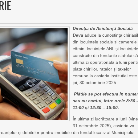
RIE
Direcția de Asistență Socială
Deva
aduce la cunoștința chiriași
din locuințele sociale și camerele
cămin, locuințele ANL și locuințel
construite din fondurile statului c
ultima zi operațională a lunii pent
plata chiriilor, ratelor și taxelor
comune la casieria instituției este
joi, 30 octombrie 2025.
Plățile se pot efectua în numer
sau cu cardul, între orele 8:30 
11:00 și 12:30 – 15:00.
În ultima zi lucrătoare a lunii (vine
31 octombrie 2025), casieria va
eanțelor și debitelor pentru imobilele din fondul locativ al Municipiului