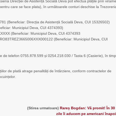
eria Direcției de Asistență Socială Deva pot efectua plățile prin viram
entru care se face plata), în următoarele conturi deschise la Trezoreri
eneficiar: Direcția de Asistență Socială Deva, CUI 15326502)
ciar: Municipiul Deva, CUI 4374393)
XX (Beneficiar: Municipiul Deva, CUI 4374393
ui – RO83TREZ3665006XXX000122 (Beneficiar: Municipiul Deva, CUI
e de telefon 0755.878.599 și 0254.218.030 / Tasta 6 (Casierie), în timp
ilor de plată atrage penalități de întârziere, conform contractelor de
cuințelor.
(Stirea urmatoare)
Rareș Bogdan: Vă promit! În 30
zile îi aducem pe americani înapoi