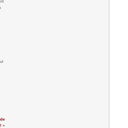
ent
a
ul
 de
!
»