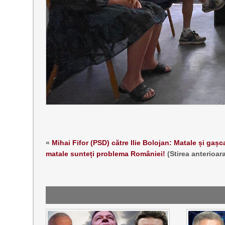
«
Mihai Fifor (PSD) către Ilie Bolojan: Matale și gașc
matale sunteți problema României!
(Stirea anterioar