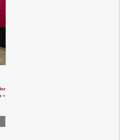
lor
e
»