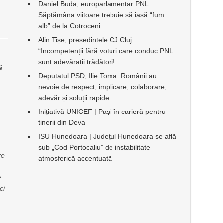
Daniel Buda, europarlamentar PNL:
Săptămâna viitoare trebuie să iasă “fum
alb” de la Cotroceni
Alin Tișe, președintele CJ Cluj:
“Incompetenții fără voturi care conduc PNL
sunt adevărații trădători!
ă
Deputatul PSD, Ilie Toma: Românii au
nevoie de respect, implicare, colaborare,
adevăr și soluții rapide
Inițiativă UNICEF | Pași în carieră pentru
tinerii din Deva
ISU Hunedoara | Județul Hunedoara se află
sub „Cod Portocaliu” de instabilitate
re
atmosferică accentuată
e
ci
m