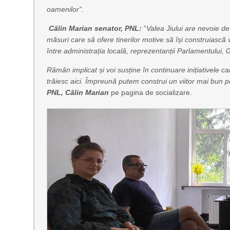
oamenilor”.
C
ă
lin Marian
senator, PNL
:
“
Valea Jiului are nevoie de
măsuri care să ofere tinerilor
motive să își construiască vi
între administrația locală, reprezentanții Parlamentului, 
Rămân implicat și voi susține în continuare inițiativele c
trăiesc aici. Împreună putem construi un viitor mai bun 
PNL, Călin Marian
pe pagina de socializare.