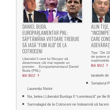
DANIEL BUDA,
ALIN TIȘE,
EUROPARLAMENTAR PNL:
“INCOMPET
SĂPTĂMÂNA VIITOARE TREBUIE
CARE CON
SĂ IASĂ “FUM ALB” DE LA
ADEVĂRAȚI
COTROCENI
Tișe: “De 10
de putere și
Liberalul îi cere lui Nicușor să
inadmisibile
desemneze cât mai repede un
MAI MULT
premier… Europarlamentarul Daniel
Buda (PNL)
MAI MULT
tarabele de 
Senatorul P
Laurențiu Nistor
Na, belea | Liberalul Burduja îl “curentează” pe Ilie
Sarmalagiul de la Cotroceni ne îndeamnă să facem