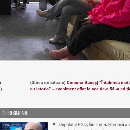
a
(Stirea urmatoare)
Comuna Buceș| “Întâlnirea moți
a)
cu istoria” – eveniment aflat la cea de-a 54 -a ediți
STIRI SIMILARE
Deputatul PSD, Ilie Toma: Românii au