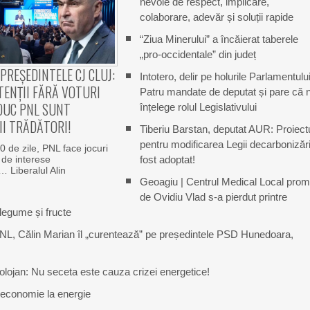
nevoie de respect, implicare,
colaborare, adevăr și soluții rapide
“Ziua Minerului” a încăierat taberele
„pro-occidentale” din județ
 PREȘEDINTELE CJ CLUJ:
Intotero, delir pe holurile Parlamentului
ENȚII FĂRĂ VOTURI
Patru mandate de deputat și pare că 
DUC PNL SUNT
înțelege rolul Legislativului
I TRĂDĂTORI!
Tiberiu Barstan, deputat AUR: Proiect
pentru modificarea Legii decarbonizări
0 de zile, PNL face jocuri
 de interese
fost adoptat!
… Liberalul Alin
Geoagiu | Centrul Medical Local prom
de Ovidiu Vlad s-a pierdut printre
legume și fructe
NL, Călin Marian îl „curentează” pe președintele PSD Hunedoara,
 Bolojan: Nu seceta este cauza crizei energetice!
 economie la energie