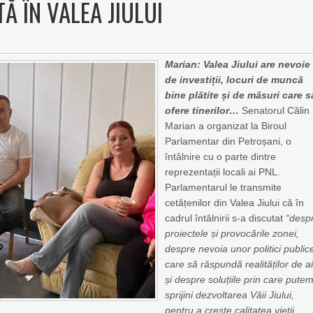
TĂ ÎN VALEA JIULUI
Marian: Valea Jiului are nevoie
de investiții, locuri de muncă
bine plătite și de măsuri care s
ofere tinerilor…
Senatorul Călin
Marian a organizat la Biroul
Parlamentar din Petroșani, o
întâlnire cu o parte dintre
reprezentații locali ai PNL.
Parlamentarul le transmite
cetățenilor din Valea Jiului că în
cadrul întâlnirii s-a discutat
“desp
proiectele și provocările zonei,
despre nevoia unor politici public
care să răspundă realităților de ai
și despre soluțiile prin care pute
sprijini dezvoltarea Văii Jiului,
pentru a crește calitatea vieții