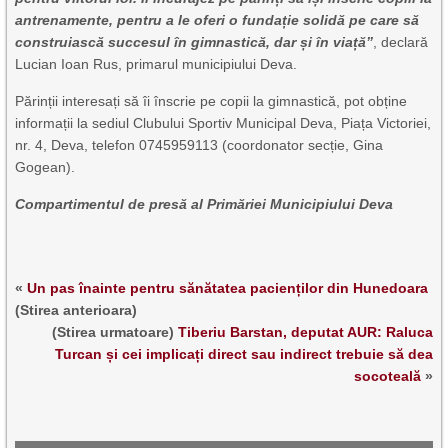
antrenamente, pentru a le oferi o fundație solidă pe care să
construiască succesul în gimnastică, dar și în viață”
, declară
Lucian Ioan Rus, primarul municipiului Deva.
Părinții interesați să îi înscrie pe copii la gimnastică, pot obține
informații la sediul Clubului Sportiv Municipal Deva, Piața Victoriei,
nr. 4, Deva, telefon 0745959113 (coordonator secție, Gina
Gogean).
Compartimentul de presă al Primăriei Municipiului Deva
«
Un pas înainte pentru sănătatea pacienților din Hunedoara
(Stirea anterioara)
(Stirea urmatoare)
Tiberiu Barstan, deputat AUR: Raluca
Turcan și cei implicați direct sau indirect trebuie să dea
socoteală
»