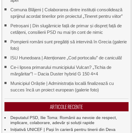
apei
Comuna Blăjeni | Colaborarea dintre instituții consolidează
sprijinul acordat tinerilor prin proiectul „Tineret pentru viitor”
Petroșani | Din slugărnicie față de primar și dispreț față de
cetățeni, consilierii PSD nu mai țin cont de nimic
Pompierii români sunt pregătiți să intervină în Grecia (galerie
foto)
ISU Hunedoara | Atenționare „Cod portocaliu” de caniculă!
Ce-i lipsea primarului municipiului Vulcan? „Tichia de
mărgăritar”! – Dacia Duster hybrid G 150 4×4
Municipiul Orăștie | Administrația locală finalizează cu
succes încă un proiect european (galerie foto)
ARTICOLE RECENTE
Deputatul PSD, Ilie Toma: Românii au nevoie de respect,
implicare, colaborare, adevăr și soluții rapide
Inițiativă UNICEF | Pași în carieră pentru tinerii din Deva