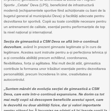
Sportiv ,,Cetate” Deva (LPS), beneficiind de infrastructură
modernă (echipamentele sportive fiind achiziționate cu bani de la
bugetul general al municipiului Deva) și facilități adecvate pentru
dezvoltarea lor sportivă. Copiii au toate condițiile necesare pentru
un antrenament de calitate, esențial pentru performanțele de top
la nivel național și internațional.
Secția de gimnastică a CSM Deva se află într-o continuă
dezvoltare
, având în prezent gimnaste legitimate și în curs de
legitimare. Acestea sunt instruite pentru a-și perfecționa tehnica și
a-și consolida abilități precum echilibrul, coordonarea,
flexibilitatea, forța și agilitatea. Mai mult decât atât, gimnastica
contribuie la formarea unor trăsături esențiale pentru dezvoltarea
personalității, precum încrederea în sine, creativitatea și
autocontrolul.
„Suntem mândri de evoluția secției de gimnastică a CSM
Deva, care este într-o continuă expansiune. Ne dorim ca tot
mai mulți copii să descopere beneficiile acestui sport, care
le dezvoltă nu doar abilități fizice, dar și valori importante
pentru viitorul lor. Îi încurajez pe părinți să își înscrie copiii la