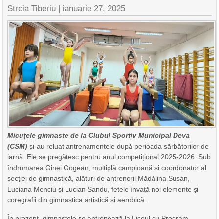
Stroia Tiberiu
|
ianuarie 27, 2025
Micuțele gimnaste de la Clubul Sportiv Municipal Deva
(CSM)
și-au reluat antrenamentele după perioada sărbătorilor de
iarnă. Ele se pregătesc pentru anul competițional 2025-2026. Sub
îndrumarea Ginei Gogean, multiplă campioană și coordonator al
secției de gimnastică, alături de antrenorii Mădălina Susan,
Luciana Menciu și Lucian Sandu, fetele învață noi elemente și
coregrafii din gimnastica artistică și aerobică.
În prezent, gimnastele se antrenează la Liceul cu Program