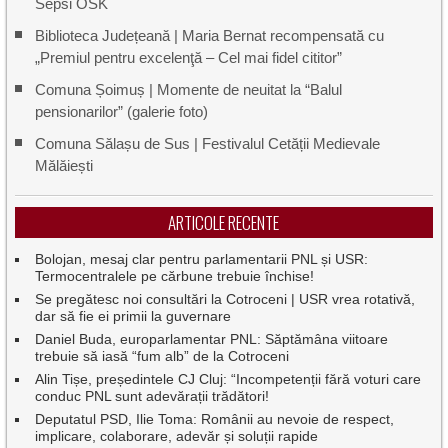
Sepsi OSK
Biblioteca Județeană | Maria Bernat recompensată cu
„Premiul pentru excelenţă – Cel mai fidel cititor”
Comuna Șoimuș | Momente de neuitat la “Balul
pensionarilor” (galerie foto)
Comuna Sălașu de Sus | Festivalul Cetății Medievale
Mălăiești
ARTICOLE RECENTE
Bolojan, mesaj clar pentru parlamentarii PNL și USR:
Termocentralele pe cărbune trebuie închise!
Se pregătesc noi consultări la Cotroceni | USR vrea rotativă,
dar să fie ei primii la guvernare
Daniel Buda, europarlamentar PNL: Săptămâna viitoare
trebuie să iasă “fum alb” de la Cotroceni
Alin Tișe, președintele CJ Cluj: “Incompetenții fără voturi care
conduc PNL sunt adevărații trădători!
Deputatul PSD, Ilie Toma: Românii au nevoie de respect,
implicare, colaborare, adevăr și soluții rapide