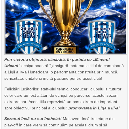
Prin victoria obținută, sâmbătă, în partida cu „Minerul
Uricani”
echipa noastră își asigură matematic titlul de campioană
a Ligii a IV-a Hunedoara, o performanță construită prin muncă,
seriozitate, unitate și multă pasiune pentru acest club!
Felicitări jucătorilor, staff-ului tehnic, conducerii clubului și tuturor
celor care au fost alături de echipă pe parcursul acestui sezon
extraordinar! Acest titlu reprezintă un pas extrem de important
spre obiectivul principal al clubului:
promovarea în Liga a III-a!
Sezonul însă nu s-a încheiat!
Mai avem încă trei etape din
play-off în care vrem să continuăm pe același drum și să