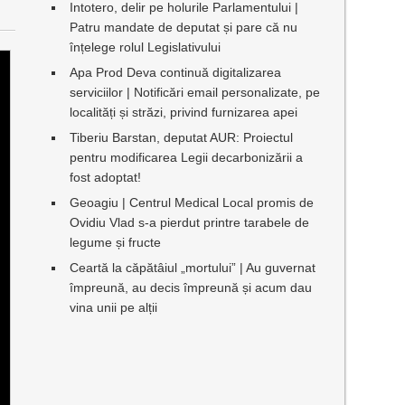
Intotero, delir pe holurile Parlamentului |
Patru mandate de deputat și pare că nu
înțelege rolul Legislativului
Apa Prod Deva continuă digitalizarea
serviciilor | Notificări email personalizate, pe
localități și străzi, privind furnizarea apei
Tiberiu Barstan, deputat AUR: Proiectul
pentru modificarea Legii decarbonizării a
fost adoptat!
Geoagiu | Centrul Medical Local promis de
Ovidiu Vlad s-a pierdut printre tarabele de
legume și fructe
Ceartă la căpătâiul „mortului” | Au guvernat
împreună, au decis împreună și acum dau
vina unii pe alții