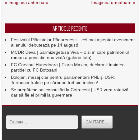
« Imaginea anterioara
Imaginea urmatoare »
ARTICOLE RECENTE
Festivalul Plăcintelor Pădurenești – cel mai așteptat eveniment
al anului debutează pe 14 august!
MCDR Deva | Sarmizegetusa Viva – o zi în care patrimoniul
roman a prins din nou viață (galerie foto)
FC Corvinul Hunedoara | Florin Maxim, declarații înaintea
partidei cu FC Botoșani
Bolojan, mesaj clar pentru parlamentarii PNL și USR:
Termocentralele pe cărbune trebuie închise!
Se pregătesc noi consultări la Cotroceni | USR vrea rotativă,
dar să fie ei primii la guvernare