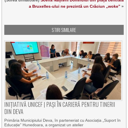
(Stirea urmatoare)
Scena Nașterii Domnului din piața centrală
a Bruxelles-ului ne prezintă un Crăciun „woke”
»
STIRI SIMILARE
INIȚIATIVĂ UNICEF | PAȘI ÎN CARIERĂ PENTRU TINERII
DIN DEVA
Primăria Municipiului Deva, în parteneriat cu Asociația „Suport în
Educație” Hunedoara, a organizat un atelier