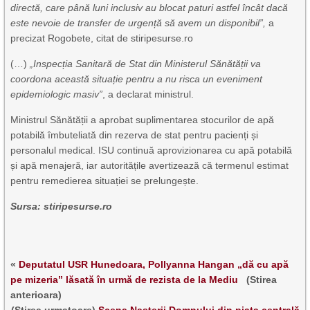
directă, care până luni inclusiv au blocat paturi astfel încât dacă
este nevoie de transfer de urgență să avem un disponibil”,
a
precizat Rogobete, citat de stiripesurse.ro
(…)
„Inspecția Sanitară de Stat din Ministerul Sănătății va
coordona această situație pentru a nu risca un eveniment
epidemiologic masiv”
, a declarat ministrul.
Ministrul Sănătății a aprobat suplimentarea stocurilor de apă
potabilă îmbuteliată din rezerva de stat pentru pacienți și
personalul medical. ISU continuă aprovizionarea cu apă potabilă
și apă menajeră, iar autoritățile avertizează că termenul estimat
pentru remedierea situației se prelungește.
Sursa: stiripesurse.ro
«
Deputatul USR Hunedoara, Pollyanna Hangan „dă cu apă
pe mizeria” lăsată în urmă de rezista de la Mediu
(Stirea
anterioara)