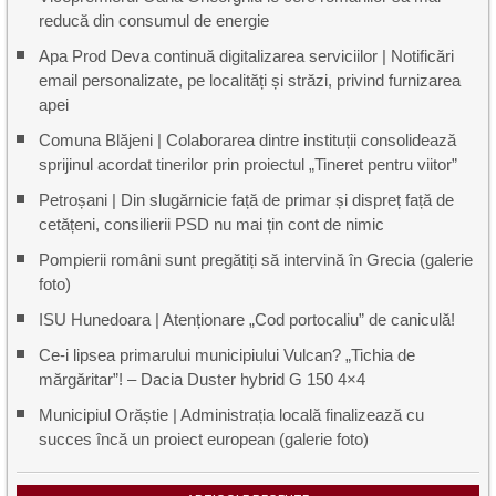
reducă din consumul de energie
Apa Prod Deva continuă digitalizarea serviciilor | Notificări
email personalizate, pe localități și străzi, privind furnizarea
apei
Comuna Blăjeni | Colaborarea dintre instituții consolidează
sprijinul acordat tinerilor prin proiectul „Tineret pentru viitor”
Petroșani | Din slugărnicie față de primar și dispreț față de
cetățeni, consilierii PSD nu mai țin cont de nimic
Pompierii români sunt pregătiți să intervină în Grecia (galerie
foto)
ISU Hunedoara | Atenționare „Cod portocaliu” de caniculă!
Ce-i lipsea primarului municipiului Vulcan? „Tichia de
mărgăritar”! – Dacia Duster hybrid G 150 4×4
Municipiul Orăștie | Administrația locală finalizează cu
succes încă un proiect european (galerie foto)