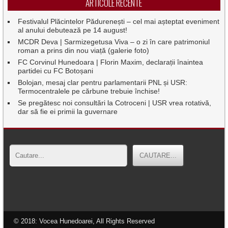
ARTICOLE RECENTE
Festivalul Plăcintelor Pădurenești – cel mai așteptat eveniment
al anului debutează pe 14 august!
MCDR Deva | Sarmizegetusa Viva – o zi în care patrimoniul
roman a prins din nou viață (galerie foto)
FC Corvinul Hunedoara | Florin Maxim, declarații înaintea
partidei cu FC Botoșani
Bolojan, mesaj clar pentru parlamentarii PNL și USR:
Termocentralele pe cărbune trebuie închise!
Se pregătesc noi consultări la Cotroceni | USR vrea rotativă,
dar să fie ei primii la guvernare
© 2018: Vocea Hunedoarei, All Rights Reserved