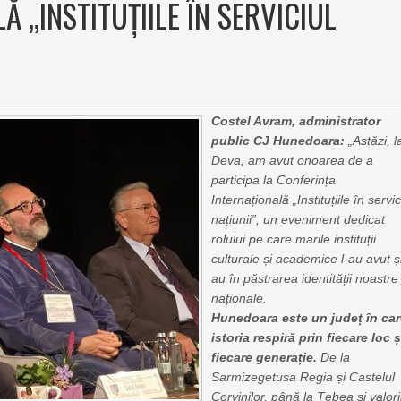
 „INSTITUȚIILE ÎN SERVICIUL
Costel Avram, administrator
public CJ Hunedoara:
„Astăzi, l
Deva, am avut onoarea de a
participa la Conferința
Internațională „Instituțiile în servic
națiunii”, un eveniment dedicat
rolului pe care marile instituții
culturale și academice l-au avut și
au în păstrarea identității noastre
naționale.
Hunedoara este un județ în ca
istoria respiră prin fiecare loc ș
fiecare generație.
De la
Sarmizegetusa Regia și Castelul
Corvinilor, până la Țebea și valori