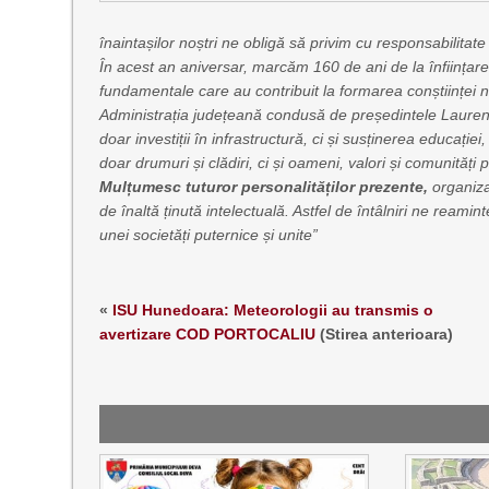
înaintașilor noștri ne obligă să privim cu responsabilitate 
În acest an aniversar, marcăm 160 de ani de la înființare
fundamentale care au contribuit la formarea conștiinței na
Administrația județeană condusă de președintele Laurenț
doar investiții în infrastructură, ci și susținerea educației
doar drumuri și clădiri, ci și oameni, valori și comunități 
Mulțumesc tuturor personalităților prezente,
organizat
de înaltă ținută intelectuală. Astfel de întâlniri ne reami
unei societăți puternice și unite”
«
ISU Hunedoara: Meteorologii au transmis o
avertizare COD PORTOCALIU
(Stirea anterioara)