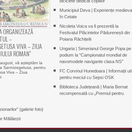
biciclete dedicat copiilor
Municipiul Deva | Experiențe medieva
în Cetate
Nicoleta Voica va fi prezentă la
A ORGANIZEAZĂ
Festivalul Plăcintelor Pădurenești din
TUL –
Poiana Răchițelii
ETUSA VIVA – ZIUA
Ungaria | Simerianul George Popa pe
IULUI ROMAN”
podium la “Campionatul mondial de
navomodele navigante clasa NS”
august, vă așteptăm la
na Sarmizegetusa, pentru
FC Corvinul Hunedoara | Informații uti
sa Viva – Ziua
i
pentru meciul cu Sepsi OSK
Biblioteca Județeană | Maria Bernat
recompensată cu „Premiul pentru
narilor” (galerie foto)
e Mălăiești