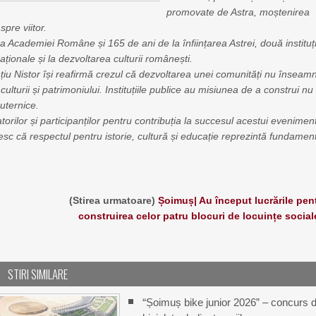
promovate de Astra, moștenirea
spre viitor.
a Academiei Române și 165 de ani de la înființarea Astrei, două instituți
ționale și la dezvoltarea culturii românești.
iu Nistor își reafirmă crezul că dezvoltarea unei comunități nu înseam
, culturii și patrimoniului. Instituțiile publice au misiunea de a construi nu
puternice.
orilor și participanților pentru contribuția la succesul acestui evenimen
ntesc că respectul pentru istorie, cultură și educație reprezintă fundamen
(Stirea urmatoare)
Șoimuș| Au început lucrările pen
construirea celor patru blocuri de locuințe social
STIRI SIMILARE
“Șoimuș bike junior 2026” – concurs 