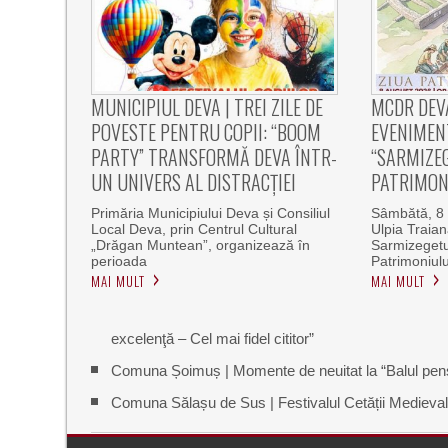
MUNICIPIUL DEVA | TREI ZILE DE
MCDR DEV
POVESTE PENTRU COPII: “BOOM
EVENIMEN
PARTY” TRANSFORMĂ DEVA ÎNTR-
“SARMIZEG
UN UNIVERS AL DISTRACȚIEI
PATRIMON
Primăria Municipiului Deva și Consiliul
Sâmbătă, 8 
Local Deva, prin Centrul Cultural
Ulpia Traia
„Drăgan Muntean”, organizează în
Sarmizegetu
perioada
Patrimoniulu
MAI MULT
MAI MULT
excelenţă – Cel mai fidel cititor”
Comuna Șoimuș | Momente de neuitat la “Balul pensio
Comuna Sălașu de Sus | Festivalul Cetății Medieval