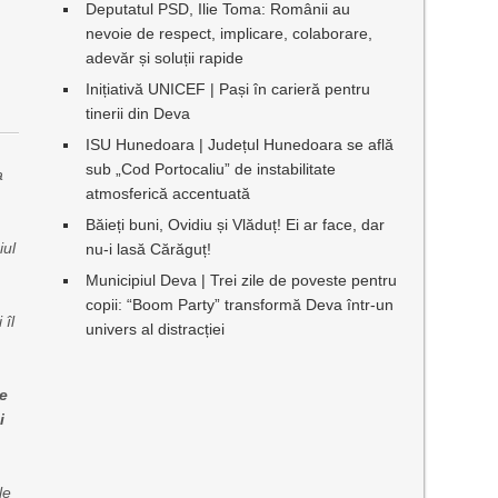
Deputatul PSD, Ilie Toma: Românii au
nevoie de respect, implicare, colaborare,
adevăr și soluții rapide
Inițiativă UNICEF | Pași în carieră pentru
tinerii din Deva
ISU Hunedoara | Județul Hunedoara se află
sub „Cod Portocaliu” de instabilitate
a
atmosferică accentuată
Băieți buni, Ovidiu și Vlăduț! Ei ar face, dar
iul
nu-i lasă Cărăguț!
Municipiul Deva | Trei zile de poveste pentru
copii: “Boom Party” transformă Deva într-un
 îl
univers al distracției
re
i
le