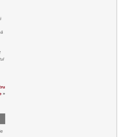
i
nă
t
tul
tru
e
»
de