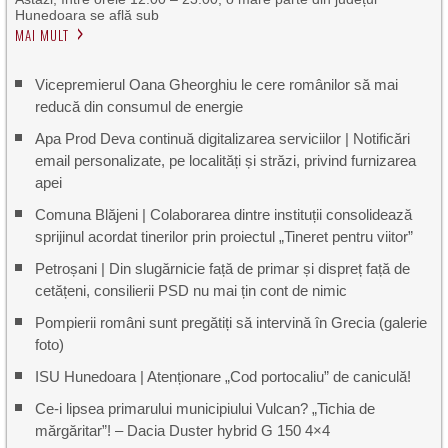
Hunedoara se află sub
MAI MULT
Vicepremierul Oana Gheorghiu le cere românilor să mai
reducă din consumul de energie
Apa Prod Deva continuă digitalizarea serviciilor | Notificări
email personalizate, pe localități și străzi, privind furnizarea
apei
Comuna Blăjeni | Colaborarea dintre instituții consolidează
sprijinul acordat tinerilor prin proiectul „Tineret pentru viitor”
Petroșani | Din slugărnicie față de primar și dispreț față de
cetățeni, consilierii PSD nu mai țin cont de nimic
Pompierii români sunt pregătiți să intervină în Grecia (galerie
foto)
ISU Hunedoara | Atenționare „Cod portocaliu” de caniculă!
Ce-i lipsea primarului municipiului Vulcan? „Tichia de
mărgăritar”! – Dacia Duster hybrid G 150 4×4