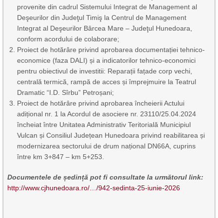
provenite din cadrul Sistemului Integrat de Management al
Deşeurilor din Judeţul Timiş la Centrul de Management
Integrat al Deşeurilor Bârcea Mare – Judeţul Hunedoara,
conform acordului de colaborare;
Proiect de hotărâre privind aprobarea documentației tehnico-
economice (faza DALI) și a indicatorilor tehnico-economici
pentru obiectivul de investitii: Reparații fațade corp vechi,
centrală termică, rampă de acces și împrejmuire la Teatrul
Dramatic “I.D. Sîrbu” Petroșani;
Proiect de hotărâre privind aprobarea încheierii Actului
adițional nr. 1 la Acordul de asociere nr. 23110/25.04.2024
încheiat între Unitatea Administrativ Teritorială Municipiul
Vulcan și Consiliul Județean Hunedoara privind reabilitarea și
modernizarea sectorului de drum național DN66A, cuprins
între km 3+847 – km 5+253.
Documentele de ședință pot fi consultate la următorul link:
http://www.cjhunedoara.ro/…/942-sedinta-25-iunie-2026