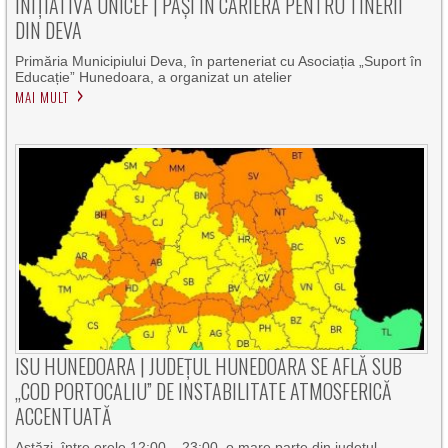
INIȚIATIVĂ UNICEF | PAȘI ÎN CARIERĂ PENTRU TINERII
DIN DEVA
Primăria Municipiului Deva, în parteneriat cu Asociația „Suport în
Educație” Hunedoara, a organizat un atelier
MAI MULT
ISU HUNEDOARA | JUDEȚUL HUNEDOARA SE AFLĂ SUB
„COD PORTOCALIU” DE INSTABILITATE ATMOSFERICĂ
ACCENTUATĂ
Astăzi, între orele 12:00 – 23:00, o mare parte din județul