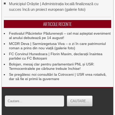
Municipiul Orăștie | Administrația locală finalizează cu
succes încă un proiect european (galerie foto)
ARTICOLE RECENTE
Festivalul Plăcintelor Pădurenești – cel mai așteptat eveniment
al anului debutează pe 14 august!
MCDR Deva | Sarmizegetusa Viva – o zi în care patrimoniul
roman a prins din nou viață (galerie foto)
FC Corvinul Hunedoara | Florin Maxim, declarații înaintea
partidei cu FC Botoșani
Bolojan, mesaj clar pentru parlamentarii PNL și USR:
Termocentralele pe cărbune trebuie închise!
Se pregătesc noi consultări la Cotroceni | USR vrea rotativă,
dar să fie ei primii la guvernare