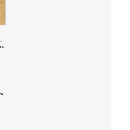
pa
tea
l
e
ză.