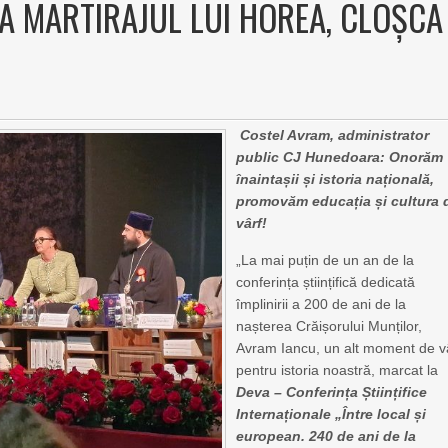
LA MARTIRAJUL LUI HOREA, CLOȘCA
Costel Avram, administrator
public CJ Hunedoara: Onorăm
înaintașii și istoria națională,
promovăm educația și cultura 
vârf!
„La mai puțin de un an de la
conferința științifică dedicată
împlinirii a 200 de ani de la
nașterea Crăișorului Munților,
Avram Iancu, un alt moment de v
pentru istoria noastră, marcat la
Deva – Conferința Științifice
Internaționale „Între local și
european. 240 de ani de la