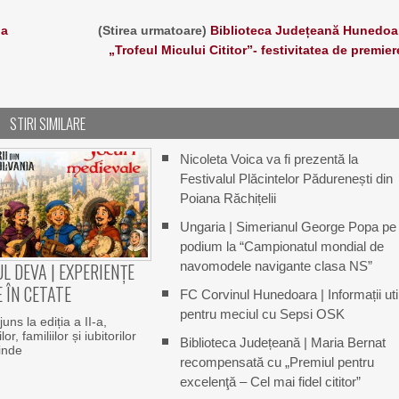
 a
(Stirea urmatoare)
Biblioteca Județeană Hunedoa
„Trofeul Micului Cititor”- festivitatea de premier
STIRI SIMILARE
Nicoleta Voica va fi prezentă la
Festivalul Plăcintelor Pădurenești din
Poiana Răchițelii
Ungaria | Simerianul George Popa pe
podium la “Campionatul mondial de
navomodele navigante clasa NS”
L DEVA | EXPERIENȚE
 ÎN CETATE
FC Corvinul Hunedoara | Informații uti
pentru meciul cu Sepsi OSK
uns la ediția a II-a,
or, familiilor și iubitorilor
Biblioteca Județeană | Maria Bernat
rinde
recompensată cu „Premiul pentru
excelenţă – Cel mai fidel cititor”