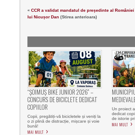
«
CCR a validat mandatul de președinte al României
lui Nicușor Dan
(Stirea anterioara)
“ȘOIMUȘ BIKE JUNIOR 2026” –
MUNICIPIU
CONCURS DE BICICLETE DEDICAT
MEDIEVALE
COPIILOR
Un proiect aj
dedicat copiil
Copii, pregătiți-vă bicicletele și veniți la
de istorie p
o zi plină de distracție, mișcare și voie
MAI MULT
bună!
MAI MULT