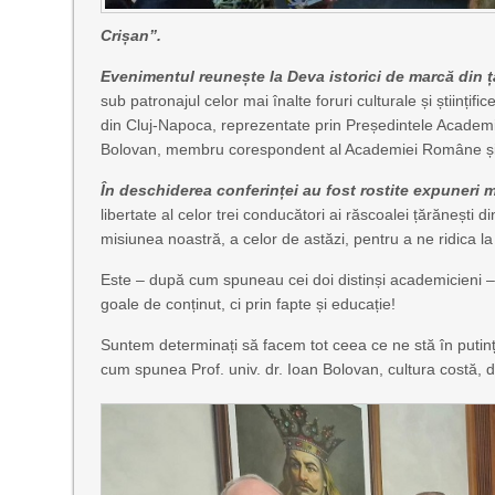
Crișan”.
Evenimentul reunește la Deva istorici de marcă din ț
sub patronajul celor mai înalte foruri culturale și științ
din Cluj-Napoca, reprezentate prin Președintele Academie
Bolovan, membru corespondent al Academiei Române și dir
În deschiderea conferinței au fost rostite expuneri
libertate al celor trei conducători ai răscoalei țărănești 
misiunea noastră, a celor de astăzi, pentru a ne ridica la 
Este – după cum spuneau cei doi distinși academicieni – 
goale de conținut, ci prin fapte și educație!
Suntem determinați să facem tot ceea ce ne stă în putință 
cum spunea Prof. univ. dr. Ioan Bolovan, cultura costă, da