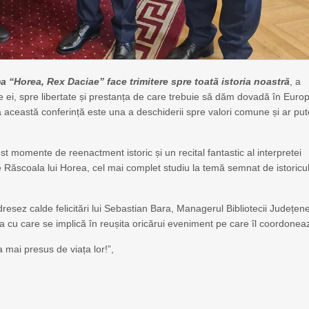
a “Horea, Rex Daciae” face trimitere spre toată istoria noastră
, a
ile ei, spre libertate și prestanța de care trebuie să dăm dovadă în Euro
ă această conferință este una a deschiderii spre valori comune și ar pu
st momente de reenactment istoric și un recital fantastic al interpretei
ele Răscoala lui Horea, cel mai complet studiu la temă semnat de istoricu
resez calde felicitări lui Sebastian Bara, Managerul Bibliotecii Județen
cu care se implică în reușita oricărui eveniment pe care îl coordonea
 mai presus de viața lor!”,