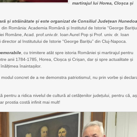
martirajul lui Horea, Cloșca și
ară și străinătate și este organizat de Consiliul Județean Hunedo
ifice din România: Academia Română și Institutul de Istorie “George Barițiu
i Române, Acad. prof.univ.dr. Ioan Aurel Pop și Prof. univ. dr. Ioan
ector al Institutului de Istorie “George Barițiu” din Cluj-Napoca.
 memorabile
, cu trimitere atât spre istoria României și martirajul pentru
dintre anii 1784-1785, Horea, Cloșca și Crișan, dar și spre actualitate și
înălțimea înaintașilor.
modul concret de a ne demonstra patriotismul, nu prin vorbe și declara
pentru a ridica nivelul de cultură al cetățenilor județului, pentru că, a
r prostia costă infinit mai mult!