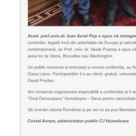
Acad. prof.univ.dr. Ioan Aurel Pop a spus că sintagm
românilor, legată încă din antichitate de Europa și valor
contemporană, iar Prof. univ. dr. Vasile Pușcaș a spus c
avea loc la Viena, Bruxelles sau Washington.
Un public numeros și entuziast a onorat conferința, au fo
Oana Lianu. Participanților li s-au oferit, gratuit, volum
David Prodan.
Am remarcat organizarea impecabilă a conferinței și îi ad
“Ovid Densușianu” Hunedoara – Deva pentru seriozitatea 
Să onorăm istoria României și pe cei ce au pus libertatea
Costel Avram, admnistrator public CJ Hunedoara