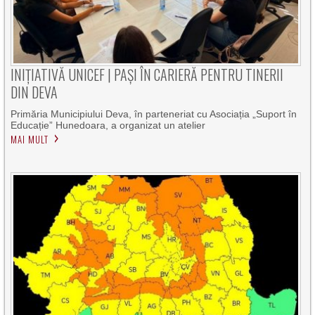
INIȚIATIVĂ UNICEF | PAȘI ÎN CARIERĂ PENTRU TINERII
DIN DEVA
Primăria Municipiului Deva, în parteneriat cu Asociația „Suport în
Educație” Hunedoara, a organizat un atelier
MAI MULT