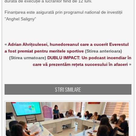
durata de execuție a lucrărilor fiind de 12 luni.
Finanțarea este asigurată prin programul national de investiții
“Anghel Saligny”
«
Adrian Ahrițculesei, hunedoreanul care a cucerit Everestul
a fost premiat pentru meritele sportive
(Stirea anterioara)
(Stirea urmatoare)
DUBLU IMPACT: Un podcast incendiar în
care vă prezentăm rețeta succesului în afaceri
»
STIRI SIMILARE