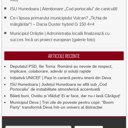
ISU Hunedoara | Atenționare „Cod portocaliu” de caniculă!
Ce-i lipsea primarului municipiului Vulcan? „Tichia de
mărgăritar”! – Dacia Duster hybrid G 150 4×4
Municipiul Orăștie | Administrația locală finalizează cu
succes încă un proiect european (galerie foto)
ARTICOLE RECENTE
Deputatul PSD, Ilie Toma: Românii au nevoie de respect,
implicare, colaborare, adevăr și soluții rapide
Inițiativă UNICEF | Pași în carieră pentru tinerii din Deva
ISU Hunedoara | Județul Hunedoara se află sub „Cod
Portocaliu” de instabilitate atmosferică accentuată
Băieți buni, Ovidiu și Vlăduț! Ei ar face, dar nu-i lasă Cărăguț!
Municipiul Deva | Trei zile de poveste pentru copii: “Boom
Party” transformă Deva într-un univers al distracției