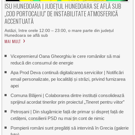
ISU HUNEDOARA | JUDEȚUL HUNEDOARA SE AFLĂ SUB
„COD PORTOCALIU” DE INSTABILITATE ATMOSFERICĂ
ACCENTUATĂ
Astăzi, între orele 12:00 – 23:00, o mare parte din județul
Hunedoara se află sub
MAI MULT
Vicepremierul Oana Gheorghiu le cere românilor să mai
reducă din consumul de energie
Apa Prod Deva continuă digitalizarea serviciilor | Notificări
email personalizate, pe localități și străzi, privind furnizarea
apei
Comuna Blăjeni | Colaborarea dintre instituții consolidează
sprijinul acordat tinerilor prin proiectul „Tineret pentru viitor”
Petroșani | Din slugărnicie față de primar și dispreț față de
cetățeni, consilierii PSD nu mai țin cont de nimic
Pompierii români sunt pregătiți să intervină în Grecia (galerie
foto)