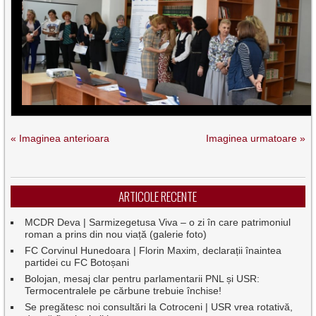
« Imaginea anterioara
Imaginea urmatoare »
ARTICOLE RECENTE
MCDR Deva | Sarmizegetusa Viva – o zi în care patrimoniul
roman a prins din nou viață (galerie foto)
FC Corvinul Hunedoara | Florin Maxim, declarații înaintea
partidei cu FC Botoșani
Bolojan, mesaj clar pentru parlamentarii PNL și USR:
Termocentralele pe cărbune trebuie închise!
Se pregătesc noi consultări la Cotroceni | USR vrea rotativă,