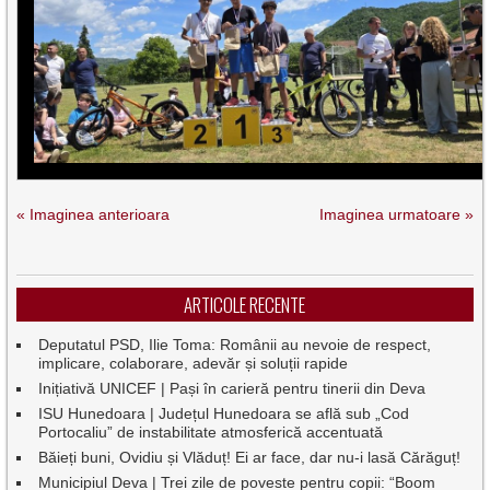
« Imaginea anterioara
Imaginea urmatoare »
ARTICOLE RECENTE
Deputatul PSD, Ilie Toma: Românii au nevoie de respect,
implicare, colaborare, adevăr și soluții rapide
Inițiativă UNICEF | Pași în carieră pentru tinerii din Deva
ISU Hunedoara | Județul Hunedoara se află sub „Cod
Portocaliu” de instabilitate atmosferică accentuată
Băieți buni, Ovidiu și Vlăduț! Ei ar face, dar nu-i lasă Cărăguț!
Municipiul Deva | Trei zile de poveste pentru copii: “Boom