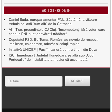
ARTICOLE RECENTE
Daniel Buda, europarlamentar PNL: Săptămâna viitoare
trebuie să iasă “fum alb” de la Cotroceni
Alin Tișe, președintele CJ Cluj: “Incompetenții fără voturi care
conduc PNL sunt adevărații trădători!
Deputatul PSD, Ilie Toma: Românii au nevoie de respect,
implicare, colaborare, adevăr și soluții rapide
Inițiativă UNICEF | Pași în carieră pentru tinerii din Deva
ISU Hunedoara | Județul Hunedoara se află sub „Cod
Portocaliu” de instabilitate atmosferică accentuată