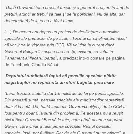
”Dacă Guvernul tot a crescut taxele şi a generat creşteri în lanţ de
preţuri, atunci ar trebui să taie şi de la politicieni. Nu de alta, dar
deocamdată de la ei nu a tăiat nimic.
(…) De aceea am depus un proiect de desfiinţare a pensiilor
speciale ale primarilor de pe acum. Tocmai ca să eliminăm riscul
că vor intra în vigoare prin CCR. Vă voi ţine la curent dacă
Guvernul Bolojan îl susţine sau nu. Şi, evident, cu votul în
Parlament al fiecărui partid”
, a precizat într-o postare pe pagina
de Facebook, Claudiu Năsui.
Deputatul subliniază faptul că pensiile speciale plătite
magistraților nu reprezintă un efort bugetar prea mare
“Luna trecută, statul a dat 1,5 miliarde de lei pe pensii speciale.
Din această sumă, pensiile speciale ale magistraţilor reprezintă
doar 8 la sută. Da, toată lupta din Guvern/coaliţie şi de la CCR a
fost pentru doar 8 la sută din problemă. Pe acestea nu a reuşit
nici măcar Guvernul Boc să le taie, care până acum e singurul
Guvern care chiar a tăiat pensii speciale. Restul pensiilor
speciale, însă, pot fi tăiate. Dar de ele Guvernul nu se atinge”
, a