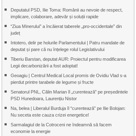
Deputatul PSD, Ilie Toma: Românii au nevoie de respect,
implicare, colaborare, adevăr și soluții rapide
“Ziua Minerului” a încăierat taberele „pro-occidentale” din
județ
Intotero, delir pe holurile Parlamentului | Patru mandate de
deputat și pare că nu înțelege rolul Legislativului
Tiberiu Barstan, deputat AUR: Proiectul pentru modificarea
Legii decarbonizării a fost adoptat!
Geoagiu | Centrul Medical Local promis de Ovidiu Vlad s-a
pierdut printre tarabele de legume și fructe
Senatorul PNL, Călin Marian îl „curentează” pe președintele
PSD Hunedoara, Laurențiu Nistor
Na, belea | Liberalul Burduja îl “curentează” pe Ilie Bolojan:
Nu seceta este cauza crizei energetice!
Sarmalagiul de la Cotroceni ne îndeamnă să facem
economie la energie