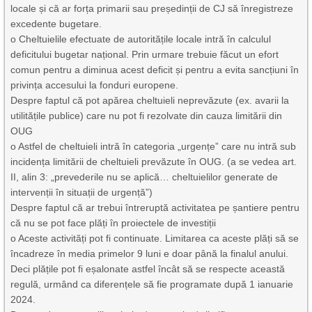
locale și că ar forța primarii sau președinții de CJ să înregistreze
excedente bugetare.
o Cheltuielile efectuate de autoritățile locale intră în calculul
deficitului bugetar național. Prin urmare trebuie făcut un efort
comun pentru a diminua acest deficit și pentru a evita sancțiuni în
privința accesului la fonduri europene.
Despre faptul că pot apărea cheltuieli neprevăzute (ex. avarii la
utilitățile publice) care nu pot fi rezolvate din cauza limitării din
OUG
o Astfel de cheltuieli intră în categoria „urgențe” care nu intră sub
incidența limitării de cheltuieli prevăzute în OUG. (a se vedea art.
II, alin 3: „prevederile nu se aplică… cheltuielilor generate de
intervenții în situații de urgență”)
Despre faptul că ar trebui întreruptă activitatea pe șantiere pentru
că nu se pot face plăți în proiectele de investiții
o Aceste activități pot fi continuate. Limitarea ca aceste plăți să se
încadreze în media primelor 9 luni e doar până la finalul anului.
Deci plățile pot fi eșalonate astfel încât să se respecte această
regulă, urmând ca diferențele să fie programate după 1 ianuarie
2024.