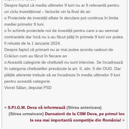
Despre faptul că media ultimelor 9 luni nu ar fi relevantă pentru
un ciclu investițional – facturile vin la final de an
o Proiectele de investiții aflate în derulare pot continua în limita
mediei primelor 9 luni.
o În schimb proiectele noi de investiții pentru care s-au semnat
contractele dar încă nu s-au făcut plăți în primele 9 luni vor putea
fi reluate de la 1 ianuarie 2024.
Despre faptul că primarii nu ar mai putea acorda cadouri de
Crăciun cum au făcut în fiecare an
o Această categorie de cheltuieli nu sunt interzise. Se încadrează
în categoria cheltuielilor prevăzute la art. II, alin. 5 din OUG. Dar
plățile aferente trebuie să se încadreze în media ultimelor 9 luni
pentru această categorie.
Viorel Sălan, deputat PSD
«
S.P.I.G.M. Deva vă informează
(Stirea anterioara)
(Stirea urmatoare)
Dansatorii de la CSM Deva, pe primul loc
la cea mai importantă competiție din România!
»