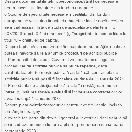
Despre documentațiile tehnico/economice/științifice necesare
pentru investițiile finanțate din fonduri europene
o Studiile de specialitate necesare investițiilor din fonduri
europene se vor putea finanța din bugetele locale dacă acestea
se încadrează în lista de studii de specialitate definite în HG
907/2023 la pct. 3.4. din anexa 4 (și înregistrate în contabilitate la
titlul 70 – cheltuieli de capital.
Despre faptul că din cauza limitării bugetare, autoritățile locale ar
putea fi nevoite să reia anumite proceduri de achiziții publice
o Pentru astfel de situații Guvernul va crea temeiul legal ca
procedurile de achiziție publică să nu fie repetate, dacă
valabilitatea ofertelor este păstrată astfel încât contractele de
achiziție publică să poată fi încheiate cu data de 1 ianuarie 2024.
o Procedurile de achiziție publică aflate în desfășurare nu se
întrerup, însă rezultatele evaluării și încheierea contractelor vor
avea loc după 1 ianuarie 2024.
Despre plata avizelor/acordurilor pentru investiții locale, inclusiv
prin Anghel Saligny
o Avizele fac parte din devizul general al investiției, deci trebuie să
se încadreze în media lunară a plăților pentru perioada ianuarie-
septembrie 2023.