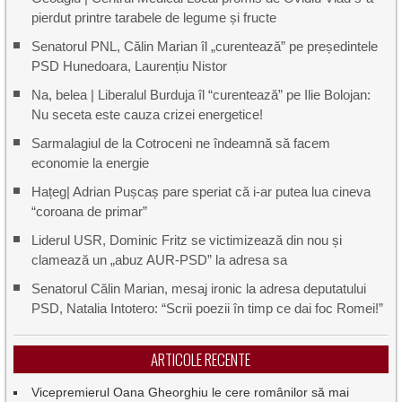
pierdut printre tarabele de legume și fructe
Senatorul PNL, Călin Marian îl „curentează” pe președintele
PSD Hunedoara, Laurențiu Nistor
Na, belea | Liberalul Burduja îl “curentează” pe Ilie Bolojan:
Nu seceta este cauza crizei energetice!
Sarmalagiul de la Cotroceni ne îndeamnă să facem
economie la energie
Hațeg| Adrian Pușcaș pare speriat că i-ar putea lua cineva
“coroana de primar”
Liderul USR, Dominic Fritz se victimizează din nou și
clamează un „abuz AUR-PSD” la adresa sa
Senatorul Călin Marian, mesaj ironic la adresa deputatului
PSD, Natalia Intotero: “Scrii poezii în timp ce dai foc Romei!”
ARTICOLE RECENTE
Vicepremierul Oana Gheorghiu le cere românilor să mai