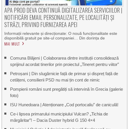
APA PROD DEVA CONTINUĂ DIGITALIZAREA SERVICIILOR |
NOTIFICĂRI EMAIL PERSONALIZATE, PE LOCALITĂȚI ȘI
STRĂZI, PRIVIND FURNIZAREA APEI
Informații relevante și direcționate: O nouă funcționalitate este
disponibilă gratuit pe site-ul companiei… Din dorința de
MAI MULT
Comuna Blăjeni | Colaborarea dintre instituții consolidează
sprijinul acordat tinerilor prin proiectul „Tineret pentru viitor”
Petroșani | Din slugărnicie față de primar și dispreț față de
cetățeni, consilierii PSD nu mai țin cont de nimic
Pompierii români sunt pregătiți să intervină în Grecia (galerie
foto)
ISU Hunedoara | Atenționare „Cod portocaliu” de caniculă!
Ce-i lipsea primarului municipiului Vulcan? „Tichia de
mărgăritar”! – Dacia Duster hybrid G 150 4×4