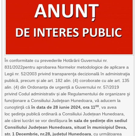
În conformitate cu prevederile Hotărârii Guvernului nr.
831/2022pentru aprobarea Normelor metodologice de aplicare a
Legii nr. 52/2003 privind transparenţa decizională în administraţia
publică, precum și ale art. 182 alin. (4) coroborate cu ale art. 135
alin. (4) din Ordonanța de urgență a Guvernului nr. 57/2019
privind Codul administrativ și ale Regulamentului de organizare şi
funcţionare a Consiliului Judeţean Hunedoara, vă aducem la
00
cunoştinţă că
în data de 28 iunie 2024, ora 1
1
, va avea
loc şedinţa publică ordinară a Consiliului Județean Hunedoara,
ale cărei lucrări se vor desfășura
în sala de ședințe din sediul
Consiliului Județean Hunedoara, situat în municipiul Deva,
str. 1 Decembrie, nr.28, județul Hunedoara
, cu următoarea