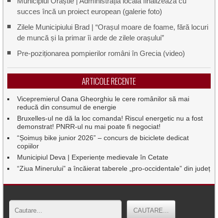
Municipiul Orăștie | Administrația locală finalizează cu
succes încă un proiect european (galerie foto)
Zilele Municipiului Brad | “Orașul moare de foame, fără locuri
de muncă și la primar îi arde de zilele orașului”
Pre-poziționarea pompierilor români în Grecia (video)
ARTICOLE RECENTE
Vicepremierul Oana Gheorghiu le cere românilor să mai
reducă din consumul de energie
Bruxelles-ul ne dă la loc comanda! Riscul energetic nu a fost
demonstrat! PNRR-ul nu mai poate fi negociat!
“Șoimuș bike junior 2026” – concurs de biciclete dedicat
copiilor
Municipiul Deva | Experiențe medievale în Cetate
“Ziua Minerului” a încăierat taberele „pro-occidentale” din județ