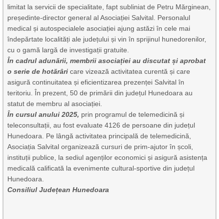
limitat la servicii de specialitate, fapt subliniat de Petru Mărginean,
președinte-director general al Asociației Salvital. Personalul
medical și autospecialele asociației ajung astăzi în cele mai
îndepărtate localități ale județului și vin în sprijinul hunedorenilor,
cu o gamă largă de investigații gratuite.
În cadrul adunării, membrii asociației au discutat și aprobat
o serie de hotărâri
care vizează activitatea curentă și care
asigură continuitatea și eficientizarea prezenței Salvital în
teritoriu. În prezent, 50 de primării din județul Hunedoara au
statut de membru al asociației.
În cursul anului 2025,
prin programul de telemedicină și
teleconsultații, au fost evaluate 4126 de persoane din județul
Hunedoara. Pe lângă activitatea principală de telemedicină,
Asociația Salvital organizează cursuri de prim-ajutor în școli,
instituții publice, la sediul agenților economici și asigură asistența
medicală calificată la evenimente cultural-sportive din județul
Hunedoara.
Consiliul Județean Hunedoara