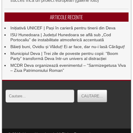
succes încă un proiect european (galerie foto)
ARTICOLE RECENTE
Inițiativă UNICEF | Pași în carieră pentru tinerii din Deva
ISU Hunedoara | Județul Hunedoara se află sub „Cod
Portocaliu” de instabilitate atmosferică accentuată
Băieți buni, Ovidiu și Vlăduț! Ei ar face, dar nu-i lasă Cărăguț!
Municipiul Deva | Trei zile de poveste pentru copii: “Boom
Party” transformă Deva într-un univers al distracției
MCDR Deva organizează evenimentul – “Sarmizegetusa Viva
– Ziua Patrimoniului Roman”