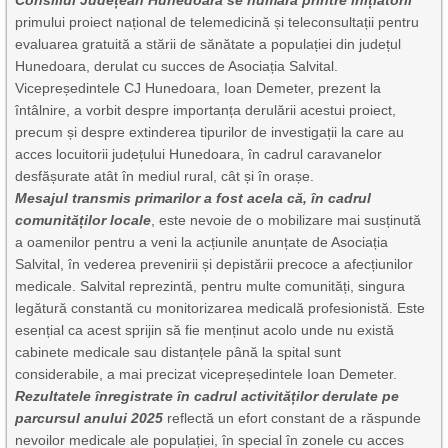
primului proiect național de telemedicină și teleconsultații pentru
evaluarea gratuită a stării de sănătate a populației din județul
Hunedoara, derulat cu succes de Asociația Salvital.
Vicepreședintele CJ Hunedoara, Ioan Demeter, prezent la
întâlnire, a vorbit despre importanța derulării acestui proiect,
precum și despre extinderea tipurilor de investigații la care au
acces locuitorii județului Hunedoara, în cadrul caravanelor
desfășurate atât în mediul rural, cât și în orașe.
Mesajul transmis primarilor a fost acela că, în cadrul
comunităților locale
, este nevoie de o mobilizare mai susținută
a oamenilor pentru a veni la acțiunile anunțate de Asociația
Salvital, în vederea prevenirii și depistării precoce a afecțiunilor
medicale. Salvital reprezintă, pentru multe comunități, singura
legătură constantă cu monitorizarea medicală profesionistă. Este
esențial ca acest sprijin să fie menținut acolo unde nu există
cabinete medicale sau distanțele până la spital sunt
considerabile, a mai precizat vicepreședintele Ioan Demeter.
Rezultatele înregistrate în cadrul activităților derulate pe
parcursul anului 2025
reflectă un efort constant de a răspunde
nevoilor medicale ale populației, în special în zonele cu acces