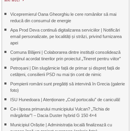
Vicepremierul Oana Gheorghiu le cere românilor să mai
reducă din consumul de energie
Apa Prod Deva continuă digitalizarea serviciilor | Notificări
email personalizate, pe localități și străzi, privind furnizarea
apei
Comuna Blăjeni | Colaborarea dintre instituții consolidează
sprijinul acordat tinerilor prin proiectul „Tineret pentru viitor”
Petroșani | Din slugărnicie față de primar și dispreț față de
cetățeni, consilierii PSD nu mai țin cont de nimic
Pompierii români sunt pregătiți să intervină în Grecia (galerie
foto)
ISU Hunedoara | Atenționare „Cod portocaliu” de caniculă!
Ce-i lipsea primarului municipiului Vulcan? „Tichia de
mărgăritar”! – Dacia Duster hybrid G 150 4×4
Municipiul Orăștie | Administrația locală finalizează cu