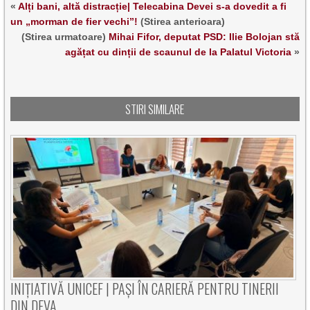
«
Alți bani, altă distracție| Telecabina Devei s-a dovedit a fi
un „morman de fier vechi”!
(Stirea anterioara)
(Stirea urmatoare)
Mihai Fifor, deputat PSD: Ilie Bolojan stă
agățat cu dinții de scaunul de la Palatul Victoria
»
STIRI SIMILARE
INIȚIATIVĂ UNICEF | PAȘI ÎN CARIERĂ PENTRU TINERII
DIN DEVA