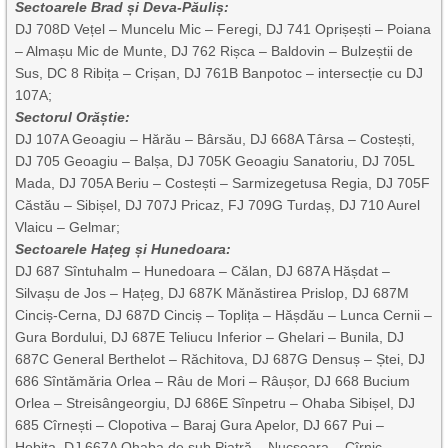
Sectoarele Brad și Deva-Păuliș:
DJ 708D Vețel – Muncelu Mic – Feregi, DJ 741 Oprișești – Poiana
– Almașu Mic de Munte, DJ 762 Rișca – Baldovin – Bulzeștii de
Sus, DC 8 Ribița – Crișan, DJ 761B Banpotoc – intersecție cu DJ
107A;
Sectorul Orăștie:
DJ 107A Geoagiu – Hărău – Bârsău, DJ 668A Târsa – Costești,
DJ 705 Geoagiu – Balșa, DJ 705K Geoagiu Sanatoriu, DJ 705L
Mada, DJ 705A Beriu – Costești – Sarmizegetusa Regia, DJ 705F
Căstău – Sibișel, DJ 707J Pricaz, FJ 709G Turdaș, DJ 710 Aurel
Vlaicu – Gelmar;
Sectoarele Hațeg și Hunedoara:
DJ 687 Sîntuhalm – Hunedoara – Călan, DJ 687A Hășdat –
Silvașu de Jos – Hațeg, DJ 687K Mănăstirea Prislop, DJ 687M
Cinciș-Cerna, DJ 687D Cinciș – Toplița – Hășdău – Lunca Cernii –
Gura Bordului, DJ 687E Teliucu Inferior – Ghelari – Bunila, DJ
687C General Berthelot – Răchitova, DJ 687G Densuș – Ștei, DJ
686 Sîntămăria Orlea – Râu de Mori – Râușor, DJ 668 Bucium
Orlea – Streisângeorgiu, DJ 686E Sînpetru – Ohaba Sibișel, DJ
685 Cîrnești – Clopotiva – Baraj Gura Apelor, DJ 667 Pui –
Hobița, DJ 667A Ohaba de sub Piatră – Nucșoara – Cîrnic.