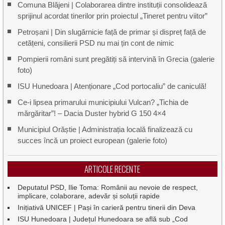
Comuna Blăjeni | Colaborarea dintre instituții consolidează
sprijinul acordat tinerilor prin proiectul „Tineret pentru viitor”
Petroșani | Din slugărnicie față de primar și dispreț față de
cetățeni, consilierii PSD nu mai țin cont de nimic
Pompierii români sunt pregătiți să intervină în Grecia (galerie
foto)
ISU Hunedoara | Atenționare „Cod portocaliu” de caniculă!
Ce-i lipsea primarului municipiului Vulcan? „Tichia de
mărgăritar”! – Dacia Duster hybrid G 150 4×4
Municipiul Orăștie | Administrația locală finalizează cu
succes încă un proiect european (galerie foto)
ARTICOLE RECENTE
Deputatul PSD, Ilie Toma: Românii au nevoie de respect,
implicare, colaborare, adevăr și soluții rapide
Inițiativă UNICEF | Pași în carieră pentru tinerii din Deva
ISU Hunedoara | Județul Hunedoara se află sub „Cod