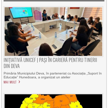
INIȚIATIVĂ UNICEF | PAȘI ÎN CARIERĂ PENTRU TINERII
DIN DEVA
Primăria Municipiului Deva, în parteneriat cu Asociația „Suport în
Educație” Hunedoara, a organizat un atelier
MAI MULT