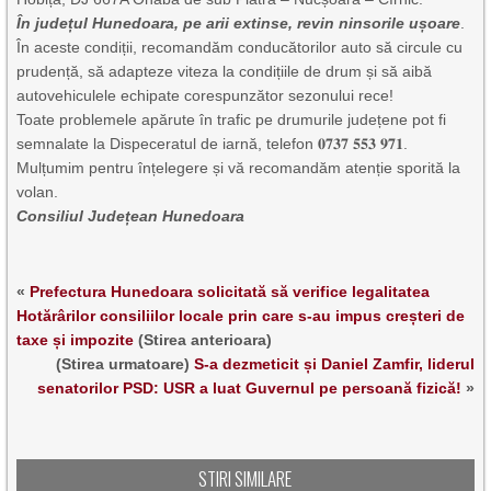
În județul Hunedoara, pe arii extinse, revin ninsorile ușoare
.
În aceste condiții, recomandăm conducătorilor auto să circule cu
prudență, să adapteze viteza la condițiile de drum și să aibă
autovehiculele echipate corespunzător sezonului rece!
Toate problemele apărute în trafic pe drumurile județene pot fi
semnalate la Dispeceratul de iarnă, telefon 𝟎𝟕𝟑𝟕 𝟓𝟓𝟑 𝟗𝟕𝟏.
Mulțumim pentru înțelegere și vă recomandăm atenție sporită la
volan.
Consiliul Județean Hunedoara
«
Prefectura Hunedoara solicitată să verifice legalitatea
Hotărârilor consiliilor locale prin care s-au impus creșteri de
taxe și impozite
(Stirea anterioara)
(Stirea urmatoare)
S-a dezmeticit și Daniel Zamfir, liderul
senatorilor PSD: USR a luat Guvernul pe persoană fizică!
»
STIRI SIMILARE