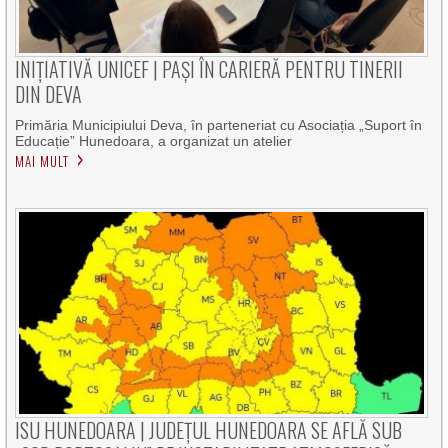
INIȚIATIVĂ UNICEF | PAȘI ÎN CARIERĂ PENTRU TINERII
DIN DEVA
Primăria Municipiului Deva, în parteneriat cu Asociația „Suport în
Educație” Hunedoara, a organizat un atelier
MAI MULT
ISU HUNEDOARA | JUDEȚUL HUNEDOARA SE AFLĂ SUB