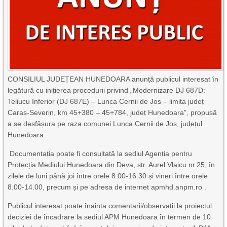
CONSILIUL JUDEȚEAN HUNEDOARA anunță publicul interesat în
legătură cu inițierea procedurii privind „Modernizare DJ 687D:
Teliucu Inferior (DJ 687E) – Lunca Cernii de Jos – limita județ
Caraș-Severin, km 45+380 – 45+784, județ Hunedoara”
,
propusă
a se desfășura pe raza comunei Lunca Cernii de Jos, județul
Hunedoara.
Documentația poate fi consultată la sediul Agenția pentru
Protecția Mediului Hunedoara din Deva, str. Aurel Vlaicu nr.25, în
zilele de luni până joi între orele 8.00-16.30 și vineri între orele
8.00-14.00, precum și pe adresa de internet apmhd.anpm.ro .
Publicul interesat poate înainta comentarii/observații la proiectul
deciziei de încadrare la sediul APM Hunedoara în termen de 10