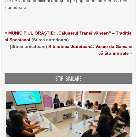
zile de la data publicării anunțului pe pagina de internet a A.P.M.
Hunedoara.
«
MUNICIPIUL ORĂȘTIE: „Călușerul Transilvănean” – Tradiție
și Spectacol
(Stirea anterioara)
(Stirea urmatoare)
Biblioteca Județeană: Vasco da Gama și
călătoriile sale
»
STIRI SIMILARE