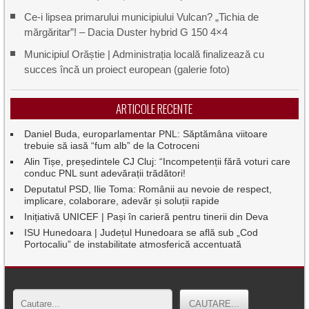
Ce-i lipsea primarului municipiului Vulcan? „Tichia de
mărgăritar”! – Dacia Duster hybrid G 150 4×4
Municipiul Orăștie | Administrația locală finalizează cu
succes încă un proiect european (galerie foto)
ARTICOLE RECENTE
Daniel Buda, europarlamentar PNL: Săptămâna viitoare
trebuie să iasă “fum alb” de la Cotroceni
Alin Tișe, președintele CJ Cluj: “Incompetenții fără voturi care
conduc PNL sunt adevărații trădători!
Deputatul PSD, Ilie Toma: Românii au nevoie de respect,
implicare, colaborare, adevăr și soluții rapide
Inițiativă UNICEF | Pași în carieră pentru tinerii din Deva
ISU Hunedoara | Județul Hunedoara se află sub „Cod
Portocaliu” de instabilitate atmosferică accentuată