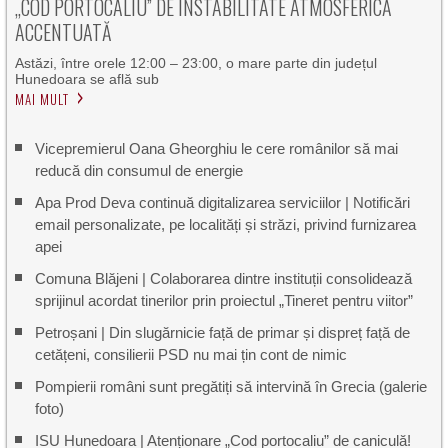
„COD PORTOCALIU” DE INSTABILITATE ATMOSFERICĂ
ACCENTUATĂ
Astăzi, între orele 12:00 – 23:00, o mare parte din județul
Hunedoara se află sub
MAI MULT
Vicepremierul Oana Gheorghiu le cere românilor să mai
reducă din consumul de energie
Apa Prod Deva continuă digitalizarea serviciilor | Notificări
email personalizate, pe localități și străzi, privind furnizarea
apei
Comuna Blăjeni | Colaborarea dintre instituții consolidează
sprijinul acordat tinerilor prin proiectul „Tineret pentru viitor”
Petroșani | Din slugărnicie față de primar și dispreț față de
cetățeni, consilierii PSD nu mai țin cont de nimic
Pompierii români sunt pregătiți să intervină în Grecia (galerie
foto)
ISU Hunedoara | Atenționare „Cod portocaliu” de caniculă!