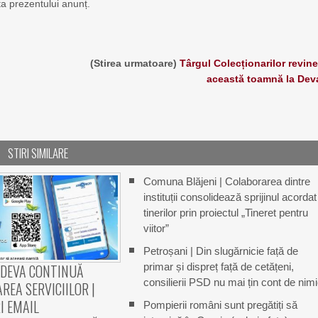
ta prezentului anunț.
(Stirea urmatoare)
Târgul Colecționarilor revine
această toamnă la Dev
STIRI SIMILARE
Comuna Blăjeni | Colaborarea dintre
instituții consolidează sprijinul acordat
tinerilor prin proiectul „Tineret pentru
viitor”
Petroșani | Din slugărnicie față de
primar și dispreț față de cetățeni,
 DEVA CONTINUĂ
consilierii PSD nu mai țin cont de nim
AREA SERVICIILOR |
I EMAIL
Pompierii români sunt pregătiți să