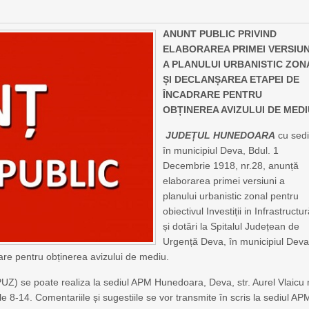
ANUNT PUBLIC PRIVIND
ELABORAREA PRIMEI VERSIUN
A PLANULUI URBANISTIC ZON
ȘI DECLANȘAREA ETAPEI DE
ÎNCADRARE PENTRU
OBȚINEREA AVIZULUI DE MED
JUDEȚUL HUNEDOARA
cu sedi
în municipiul Deva, Bdul. 1
Decembrie 1918, nr.28, anunță
elaborarea primei versiuni a
planului urbanistic zonal pentru
obiectivul Investiții in Infrastructu
și dotări la Spitalul Județean de
Urgență Deva, în municipiul Deva
re pentru obținerea avizului de mediu.
PUZ) se poate realiza la sediul APM Hunedoara, Deva, str. Aurel Vlaicu 
rele 8-14. Comentariile și sugestiile se vor transmite în scris la sediul AP