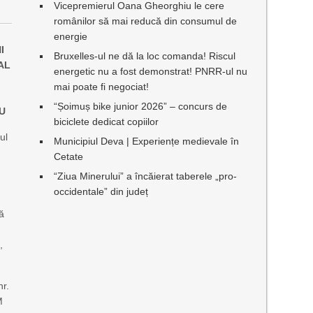
Vicepremierul Oana Gheorghiu le cere
românilor să mai reducă din consumul de
energie
I
Bruxelles-ul ne dă la loc comanda! Riscul
AL
energetic nu a fost demonstrat! PNRR-ul nu
mai poate fi negociat!
“Șoimuș bike junior 2026” – concurs de
IU
biciclete dedicat copiilor
ul
Municipiul Deva | Experiențe medievale în
Cetate
“Ziua Minerului” a încăierat taberele „pro-
occidentale” din județ
ră
,
nr.
M