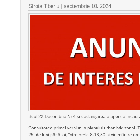
Stroia Tiberiu
|
septembrie 10, 2024
Bdul 22 Decembrie Nr.4 și declanșarea etapei de încadra
Consultarea primei versiuni a planului urbanistic zonal (
25, de luni până joi, între orele 8-16,30 și vineri între o