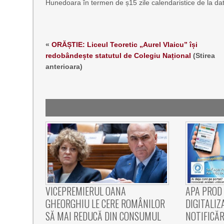
Hunedoara în termen de ș15 zile calendaristice de la da
«
ORĂȘTIE: Liceul Teoretic „Aurel Vlaicu” își
redobândește statutul de Colegiu Național
(Stirea
anterioara)
VICEPREMIERUL OANA
APA PROD
GHEORGHIU LE CERE ROMÂNILOR
DIGITALIZ
SĂ MAI REDUCĂ DIN CONSUMUL
NOTIFICĂR