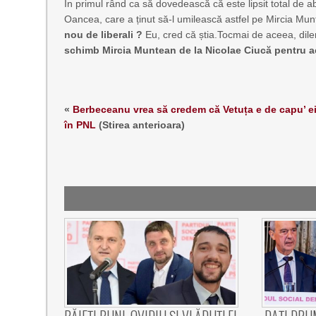
În primul rând ca să dovedească că este lipsit total de abi
Oancea, care a ținut să-l umilească astfel pe Mircia Mu
nou de liberali ?
Eu, cred că știa.Tocmai de aceea, dilem
schimb Mircia Muntean de la Nicolae Ciucă pentru a
«
Berbeceanu vrea să credem că Vetuța e de capu’ e
în PNL
(Stirea anterioara)