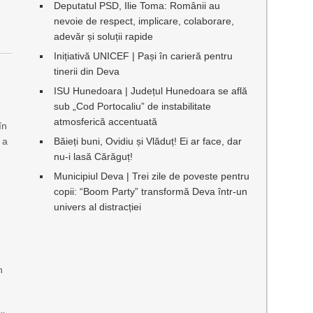
Deputatul PSD, Ilie Toma: Românii au
nevoie de respect, implicare, colaborare,
adevăr și soluții rapide
Inițiativă UNICEF | Pași în carieră pentru
tinerii din Deva
ISU Hunedoara | Județul Hunedoara se află
sub „Cod Portocaliu” de instabilitate
atmosferică accentuată
în
 a
Băieți buni, Ovidiu și Vlăduț! Ei ar face, dar
nu-i lasă Cărăguț!
Municipiul Deva | Trei zile de poveste pentru
copii: “Boom Party” transformă Deva într-un
univers al distracției
s
n
ă