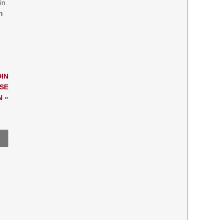
in
n
IN
SE
N
»