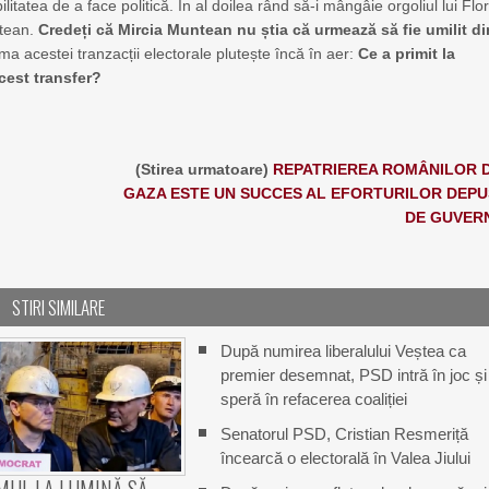
litatea de a face politică. În al doilea rând să-i mângâie orgoliul lui Flor
ntean.
Credeți că Mircia Muntean nu știa că urmează să fie umilit di
a acestei tranzacții electorale plutește încă în aer:
Ce a primit la
cest transfer?
i
(Stirea urmatoare)
REPATRIEREA ROMÂNILOR D
GAZA ESTE UN SUCCES AL EFORTURILOR DEPU
DE GUVER
STIRI SIMILARE
După numirea liberalului Veștea ca
premier desemnat, PSD intră în joc și
speră în refacerea coaliției
Senatorul PSD, Cristian Resmeriță
încearcă o electorală în Valea Jiului