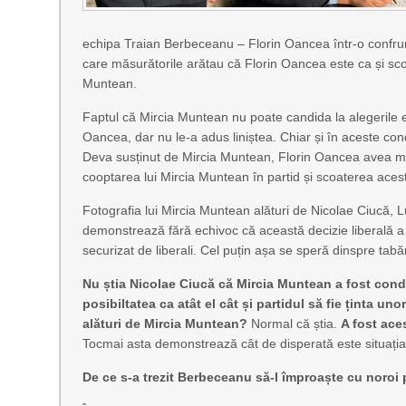
echipa Traian Berbeceanu – Florin Oancea într-o confrunt
care măsurătorile arătau că Florin Oancea este ca și scor
Muntean.
Faptul că Mircia Muntean nu poate candida la alegerile e
Oancea, dar nu le-a adus liniștea. Chiar și în aceste con
Deva susținut de Mircia Muntean, Florin Oancea avea mar
cooptarea lui Mircia Muntean în partid și scoaterea acest
Fotografia lui Mircia Muntean alături de Nicolae Ciucă,
demonstrează fără echivoc că această decizie liberală a fo
securizat de liberali. Cel puțin așa se speră dinspre tabăr
Nu știa Nicolae Ciucă că Mircia Muntean a fost con
posibiltatea ca atât el cât și partidul să fie ținta un
alături de Mircia Muntean?
Normal că știa.
A fost ace
Tocmai asta demonstrează cât de disperată este situația 
De ce s-a trezit Berbeceanu să-l împroaște cu noroi