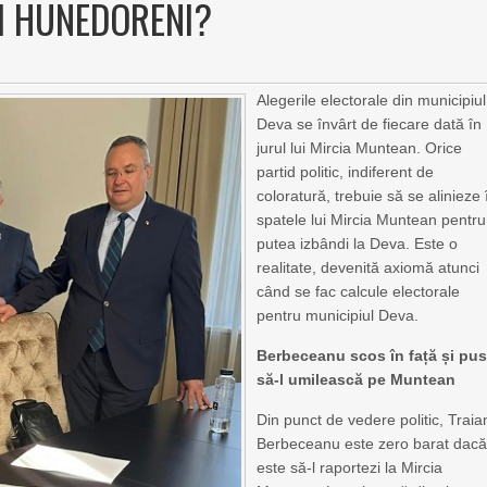
II HUNEDORENI?
Alegerile electorale din municipiul
Deva se învârt de fiecare dată în
jurul lui Mircia Muntean. Orice
partid politic, indiferent de
coloratură, trebuie să se alinieze 
spatele lui Mircia Muntean pentru
putea izbândi la Deva. Este o
realitate, devenită axiomă atunci
când se fac calcule electorale
pentru municipiul Deva.
Berbeceanu scos în față și pu
să-l umilească pe Muntean
Din punct de vedere politic, Traia
Berbeceanu este zero barat dac
este să-l raportezi la Mircia