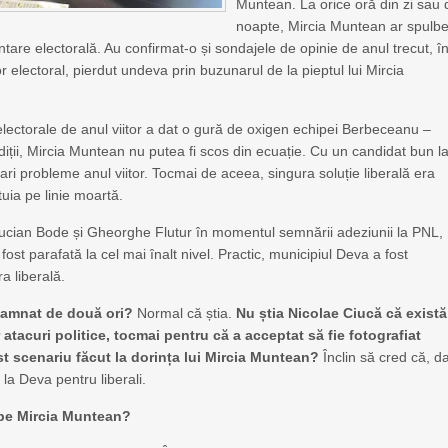
Muntean. La orice oră din zi sau 
noapte, Mircia Muntean ar spulb
are electorală. Au confirmat-o și sondajele de opinie de anul trecut, î
 electoral, pierdut undeva prin buzunarul de la pieptul lui Mircia
lectorale de anul viitor a dat o gură de oxigen echipei Berbeceanu –
diții, Mircia Muntean nu putea fi scos din ecuație. Cu un candidat bun l
i probleme anul viitor. Tocmai de aceea, singura soluție liberală era
uia pe linie moartă.
 Lucian Bode și Gheorghe Flutur în momentul semnării adeziunii la PNL,
st parafată la cel mai înalt nivel. Practic, municipiul Deva a fost
a liberală.
damnat de două ori?
Normal că știa.
Nu știa Nicolae Ciucă că există
or atacuri politice, tocmai pentru că a acceptat să fie fotografiat
st scenariu făcut la dorința lui Mircia Muntean?
Înclin să cred că, d
la Deva pentru liberali.
 pe Mircia Muntean?