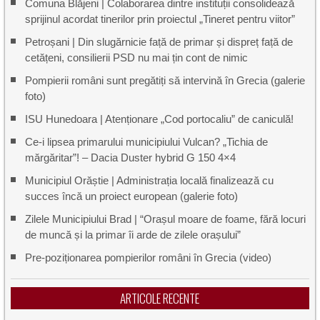
Comuna Blăjeni | Colaborarea dintre instituții consolidează
sprijinul acordat tinerilor prin proiectul „Tineret pentru viitor”
Petroșani | Din slugărnicie față de primar și dispreț față de
cetățeni, consilierii PSD nu mai țin cont de nimic
Pompierii români sunt pregătiți să intervină în Grecia (galerie
foto)
ISU Hunedoara | Atenționare „Cod portocaliu” de caniculă!
Ce-i lipsea primarului municipiului Vulcan? „Tichia de
mărgăritar”! – Dacia Duster hybrid G 150 4×4
Municipiul Orăștie | Administrația locală finalizează cu
succes încă un proiect european (galerie foto)
Zilele Municipiului Brad | “Orașul moare de foame, fără locuri
de muncă și la primar îi arde de zilele orașului”
Pre-poziționarea pompierilor români în Grecia (video)
ARTICOLE RECENTE