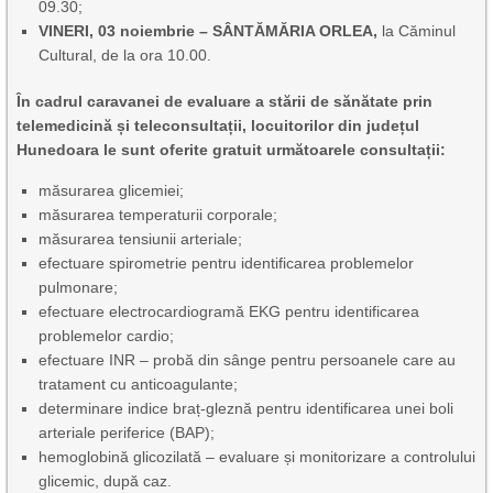
09.30;
VINERI, 03 noiembrie – SÂNTĂMĂRIA ORLEA,
la Căminul
Cultural, de la ora 10.00.
În cadrul caravanei de evaluare a stării de sănătate prin
telemedicină și teleconsultații, locuitorilor din județul
Hunedoara le sunt oferite gratuit următoarele consultații:
măsurarea glicemiei;
măsurarea temperaturii corporale;
măsurarea tensiunii arteriale;
efectuare spirometrie pentru identificarea problemelor
pulmonare;
efectuare electrocardiogramă EKG pentru identificarea
problemelor cardio;
efectuare INR – probă din sânge pentru persoanele care au
tratament cu anticoagulante;
determinare indice braț-gleznă pentru identificarea unei boli
arteriale periferice (BAP);
hemoglobină glicozilată – evaluare și monitorizare a controlului
glicemic, după caz.