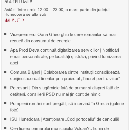
ACCENTUATĂ
Astăzi, între orele 12:00 – 23:00, o mare parte din județul
Hunedoara se află sub
MAI MULT
Vicepremierul Oana Gheorghiu le cere românilor să mai
reducă din consumul de energie
Apa Prod Deva continuă digitalizarea serviciilor | Notificări
email personalizate, pe localități și străzi, privind furnizarea
apei
Comuna Blăjeni | Colaborarea dintre instituții consolidează
sprijinul acordat tinerilor prin proiectul „Tineret pentru viitor”
Petroșani | Din slugărnicie față de primar și dispreț față de
cetățeni, consilierii PSD nu mai țin cont de nimic
Pompierii români sunt pregătiți să intervină în Grecia (galerie
foto)
ISU Hunedoara | Atenționare „Cod portocaliu” de caniculă!
Ce-i lipsea primarului municipiului Vulcan? „Tichia de