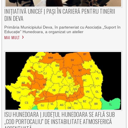
INIȚIATIVĂ UNICEF | PAȘI ÎN CARIERĂ PENTRU TINERII
DIN DEVA
Primăria Municipiului Deva, în parteneriat cu Asociația „Suport în
Educație” Hunedoara, a organizat un atelier
MAI MULT
ISU HUNEDOARA | JUDEȚUL HUNEDOARA SE AFLĂ SUB
„COD PORTOCALIU” DE INSTABILITATE ATMOSFERICĂ