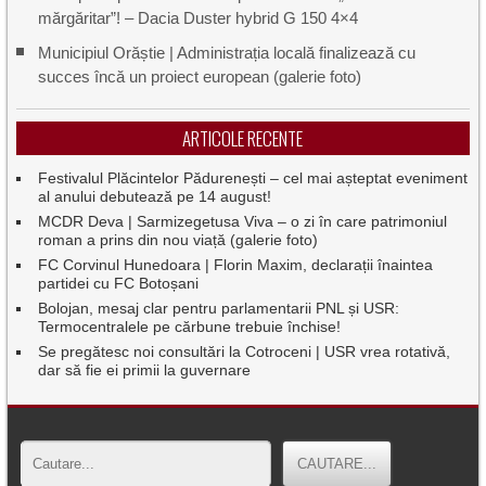
mărgăritar”! – Dacia Duster hybrid G 150 4×4
Municipiul Orăștie | Administrația locală finalizează cu
succes încă un proiect european (galerie foto)
ARTICOLE RECENTE
Festivalul Plăcintelor Pădurenești – cel mai așteptat eveniment
al anului debutează pe 14 august!
MCDR Deva | Sarmizegetusa Viva – o zi în care patrimoniul
roman a prins din nou viață (galerie foto)
FC Corvinul Hunedoara | Florin Maxim, declarații înaintea
partidei cu FC Botoșani
Bolojan, mesaj clar pentru parlamentarii PNL și USR:
Termocentralele pe cărbune trebuie închise!
Se pregătesc noi consultări la Cotroceni | USR vrea rotativă,
dar să fie ei primii la guvernare