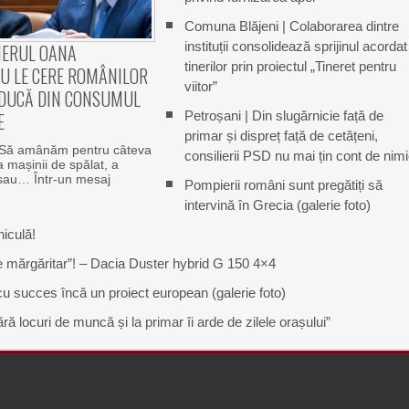
Comuna Blăjeni | Colaborarea dintre
instituții consolidează sprijinul acordat
IERUL OANA
tinerilor prin proiectul „Tineret pentru
U LE CERE ROMÂNILOR
viitor”
EDUCĂ DIN CONSUMUL
E
Petroșani | Din slugărnicie față de
primar și dispreț față de cetățeni,
 Să amânăm pentru câteva
consilierii PSD nu mai țin cont de nim
a mașinii de spălat, a
 sau… Într-un mesaj
Pompierii români sunt pregătiți să
intervină în Grecia (galerie foto)
iculă!
de mărgăritar”! – Dacia Duster hybrid G 150 4×4
 cu succes încă un proiect european (galerie foto)
ră locuri de muncă și la primar îi arde de zilele orașului”