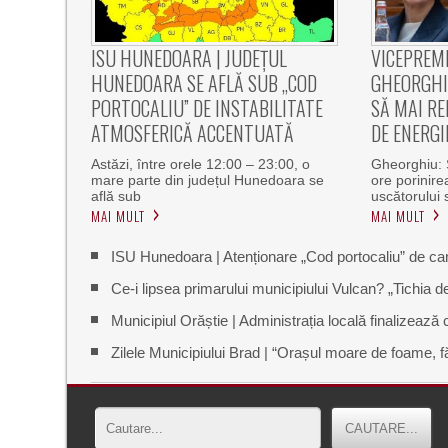
ISU HUNEDOARA | JUDEȚUL
VICEPREM
HUNEDOARA SE AFLĂ SUB „COD
GHEORGHI
PORTOCALIU” DE INSTABILITATE
SĂ MAI R
ATMOSFERICĂ ACCENTUATĂ
DE ENERGI
Astăzi, între orele 12:00 – 23:00, o
Gheorghiu:
mare parte din județul Hunedoara se
ore porinire
află sub
uscătorului
MAI MULT
MAI MULT
ISU Hunedoara | Atenționare „Cod portocaliu” de can
Ce-i lipsea primarului municipiului Vulcan? „Tichia 
Municipiul Orăștie | Administrația locală finalizează
Zilele Municipiului Brad | “Orașul moare de foame, fă