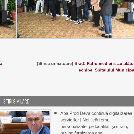
a,
(Stirea urmatoare)
Brad: Patru medici s-au alătu
echipei Spitalului Municipa
STIRI SIMILARE
Apa Prod Deva continuă digitalizarea
serviciilor | Notificări email
personalizate, pe localități și străzi,
privind furnizarea apei