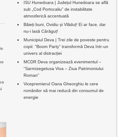
ISU Hunedoara | Județul Hunedoara se află
sub „Cod Portocaliu” de instabilitate
atmosferică accentuată
Băieți buni, Ovidiu și Vlăduț! Ei ar face, dar
nu-i lasă Cărăguț!
Municipiul Deva | Trei zile de poveste pentru
copii: “Boom Party” transformă Deva într-un
de
univers al distracției
pe
MCDR Deva organizează evenimentul –
“Sarmizegetusa Viva – Ziua Patrimoniului
Roman”
tea
Vicepremierul Oana Gheorghiu le cere
și
românilor să mai reducă din consumul de
energie