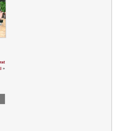
rat
l
»