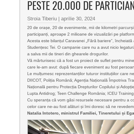
PESTE 20.000 DE PARTICIAN
Stroia Tiberiu
|
aprilie 30, 2024
20 de orașe, 20 de evenimente, mii de kilometri parcurși p
participanți, aproape 2 milioane de vizualizări pe platfo
Acesta este bilanțul Caravanei „Fără bariere”, încheiată
Studențesc Tei. O campanie care nu a avut nicio legatur
a salva mii de tineri din ghearele drogurilor.
Vă mărturisesc că a fost un proiect de suflet pentru min
care le-am avut: după fiecare eveniment au fost persoane c
Le mulțumesc reprezentanților tuturor instituțiilor care ne
DIICOT, Poliția Română; Agenția Națională Împotriva Traf
Națională pentru Protecția Drepturilor Copilului și Adopți
Lupta Antidrog; Teen Challenge România; ICEU Training G
Cu speranța că vom găsi resursele necesare pentru a con
celor care ne-au fost alături și îmi doresc să ne revedem
Natalia Intotero, ministrul Familiei, Tineretului și Eg