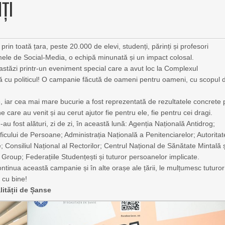
ȚI
rin toată țara, peste 20.000 de elevi, studenți, părinți și profesori
rmele de Social-Media, o echipă minunată și un impact colosal.
 astăzi printr-un eveniment special care a avut loc la Complexul
ă cu politicul! O campanie făcută de oameni pentru oameni, cu scopul 
e, iar cea mai mare bucurie a fost reprezentată de rezultatele concrete 
are au venit și au cerut ajutor fie pentru ele, fie pentru cei dragi.
-au fost alături, zi de zi, în această lună: Agenția Națională Antidrog;
icului de Persoane; Administrația Națională a Penitenciarelor; Autorita
e; Consiliul Național al Rectorilor; Centrul Național de Sănătate Mintală 
roup; Federațiile Studențești și tuturor persoanelor implicate.
tinua această campanie și în alte orașe ale țării, le mulțumesc tuturor
 cu bine!
alității de Șanse