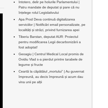
Intotero, delir pe holurile Parlamentului |
Patru mandate de deputat și pare că nu
înțelege rolul Legislativului
Apa Prod Deva continuă digitalizarea
serviciilor | Notificări email personalizate, pe
localități și străzi, privind furnizarea apei
Tiberiu Barstan, deputat AUR: Proiectul
pentru modificarea Legii decarbonizării a
fost adoptat!
Geoagiu | Centrul Medical Local promis de
Ovidiu Vlad s-a pierdut printre tarabele de
legume și fructe
Ceartă la căpătâiul „mortului” | Au guvernat
împreună, au decis împreună și acum dau
vina unii pe alții