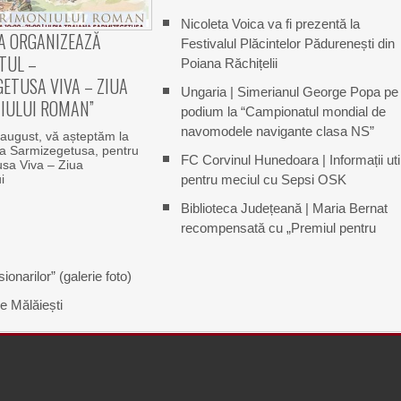
Nicoleta Voica va fi prezentă la
A ORGANIZEAZĂ
Festivalul Plăcintelor Pădurenești din
TUL –
Poiana Răchițelii
ETUSA VIVA – ZIUA
Ungaria | Simerianul George Popa pe
IULUI ROMAN”
podium la “Campionatul mondial de
navomodele navigante clasa NS”
august, vă așteptăm la
na Sarmizegetusa, pentru
FC Corvinul Hunedoara | Informații uti
sa Viva – Ziua
i
pentru meciul cu Sepsi OSK
Biblioteca Județeană | Maria Bernat
recompensată cu „Premiul pentru
narilor” (galerie foto)
e Mălăiești