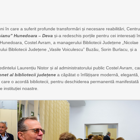
i în care a suferit profunde transformări și necesare reabilitări, Centru
usianu” Hunedoara – Deva
și-a redeschis porțile pentru cei interesați î
n Hunedoara, Costel Avram, a managerului Bibliotecii Județene „Nicolae
lui Bibliotecii Județene „Vasile Voiculescu” Buzău, Sorin Burlacu, și a
ședintelui Laurențiu Nistor și al administratorului public Costel Avram, ca
onet al bibliotecii județene
a căpătat o înfățișare modernă, elegantă,
 care o acordă bibliotecii, pentru deschiderea permanentă manifestată
le instituției noastre.