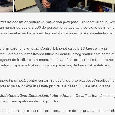
stfel de centre deschise în biblioteci județene
, Biblionet-ul de la De
i, un număr de peste 2.000 de persoane au apelat la serviciile de interne
a calculatoarelor, au beneficiat de consultanță promptă și competentă oferi
ului în care funcționează Centrul Biblionet cu cele 1
0 laptop-uri și
 lucrărilor și definitivarea ultimelor detalii, întreg spațiul este complet
e, rețeaua de încălzire, s-a montat un tavan fals, au fost puse ferestre noi,
întregul spațiu a fost remobilat cu piese noi, de bun gust, estetice și
unere tip simeză pentru cursanții clubului de arte plastice „Curcubeu”, 
esc să se inițieze în tainele picturii, ale desenului, ale artei grafice.
ecii Județene „Ovid Densusianu” Hunedoara – Deva
îi așteaptă cu dra
rite într-un spațiu modern și primitor.
cum este firesc, a fost unul emoționant, plin de bucuria datoriei împlini