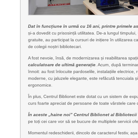
Dat în funcțiune în urmă cu 16 ani, printre primele a
și-a dovedit cu prisosință utilitatea. De-a lungul timpulu
gratuite, au participat la cursuri de inițiere în utilizare
de colegii noștri bibliotecari.
A fost nevoie, însă, de modernizarea și reabilitarea spați
calculatoare de ultimă generație
. Acum, după terminarea
înnoit: au fost înlocuite pardoselile, instalațiile electric
moderne, cu jaluzele elegante, este refăcută tencuiala și 
ergonomice.
În plus, Centrul Biblionet este dotat cu un sistem de exp
curs foarte apreciat de persoane de toate vârstele care dor
În aceste „haine noi” Centrul Biblionet al Bibliot
pe toți cei care vor să se bucure de multiplele servicii ofe
Momentul redeschiderii, dincolo de caracterul festiv, așa 