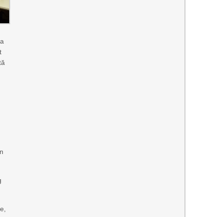
va
t
tă
un
g
te,