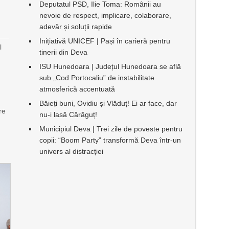
Deputatul PSD, Ilie Toma: Românii au
nevoie de respect, implicare, colaborare,
adevăr și soluții rapide
Inițiativă UNICEF | Pași în carieră pentru
l
tinerii din Deva
n
ISU Hunedoara | Județul Hunedoara se află
sub „Cod Portocaliu” de instabilitate
atmosferică accentuată
Băieți buni, Ovidiu și Vlăduț! Ei ar face, dar
re
nu-i lasă Cărăguț!
Municipiul Deva | Trei zile de poveste pentru
copii: “Boom Party” transformă Deva într-un
univers al distracției