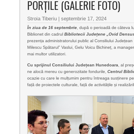
PORȚILE (GALERIE FOTO)
Stroia Tiberiu
|
septembrie 17, 2024
În ziua de 16 septembrie
, după o perioadă de câteva lun
Biblionet din cadrul
Bibliotecii Județene „Ovid Dens
prezența administratorului public al Consiliului Județea
Milescu Spătarul” Vaslui, Gelu Voicu Bichineț, a manageru
mai multor utilizatori.
Cu sprijinul Consiliului Județean Hunedoara
, al pre
ne alocă mereu cu generozitate fondurile,
Centrul Bibli
ocazie cu care le mulțumim pentru întreaga susținere pe
față de proiectele culturale, față de activitățile și realizări