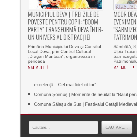
MUNICIPIUL DEVA | TREI ZILE DE
MCDR DEV
POVESTE PENTRU COPII: “BOOM
EVENIMEN
PARTY” TRANSFORMĂ DEVA ÎNTR-
“SARMIZEG
UN UNIVERS AL DISTRACȚIEI
PATRIMON
Primăria Municipiului Deva și Consiliul
Sâmbătă, 8 
Local Deva, prin Centrul Cultural
Ulpia Traia
„Drăgan Muntean”, organizează în
Sarmizegetu
perioada
Patrimoniulu
MAI MULT
MAI MULT
excelenţă – Cel mai fidel cititor”
Comuna Șoimuș | Momente de neuitat la “Balul pensio
Comuna Sălașu de Sus | Festivalul Cetății Medieval