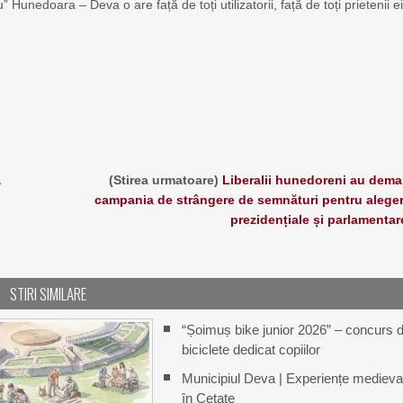
unedoara – Deva o are față de toți utilizatorii, față de toți prietenii ei
ă
(Stirea urmatoare)
Liberalii hunedoreni au dema
campania de strângere de semnături pentru aleger
prezidențiale și parlamentar
STIRI SIMILARE
“Șoimuș bike junior 2026” – concurs 
biciclete dedicat copiilor
Municipiul Deva | Experiențe medieva
în Cetate