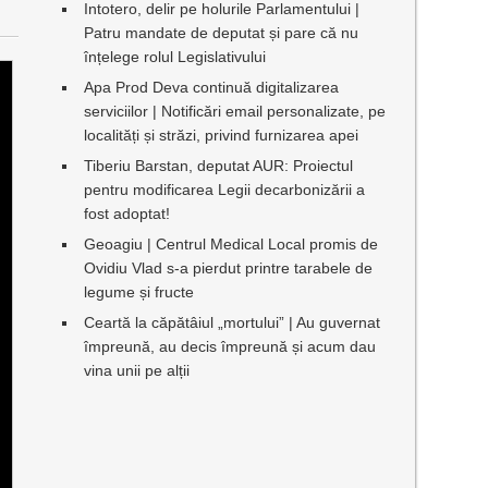
Intotero, delir pe holurile Parlamentului |
Patru mandate de deputat și pare că nu
înțelege rolul Legislativului
Apa Prod Deva continuă digitalizarea
serviciilor | Notificări email personalizate, pe
localități și străzi, privind furnizarea apei
Tiberiu Barstan, deputat AUR: Proiectul
pentru modificarea Legii decarbonizării a
fost adoptat!
Geoagiu | Centrul Medical Local promis de
Ovidiu Vlad s-a pierdut printre tarabele de
legume și fructe
Ceartă la căpătâiul „mortului” | Au guvernat
împreună, au decis împreună și acum dau
vina unii pe alții