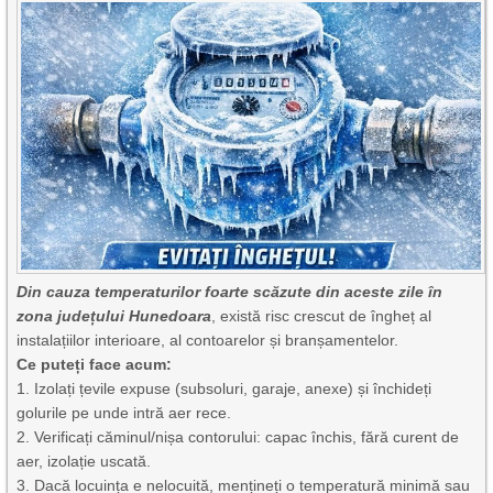
Din cauza temperaturilor foarte scăzute din aceste zile în
zona județului Hunedoara
, există risc crescut de îngheț al
instalațiilor interioare, al contoarelor și branșamentelor.
Ce puteți face acum:
1. Izolați țevile expuse (subsoluri, garaje, anexe) și închideți
golurile pe unde intră aer rece.
2. Verificați căminul/nișa contorului: capac închis, fără curent de
aer, izolație uscată.
3. Dacă locuința e nelocuită, mențineți o temperatură minimă sau