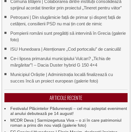
Comuna Blăjeni | Colaborarea dintre instituții consolidează
sprijinul acordat tinerilor prin proiectul „Tineret pentru viitor”
Petroșani | Din slugărnicie față de primar și dispreț față de
cetățeni, consilierii PSD nu mai țin cont de nimic
Pompierii români sunt pregătiți să intervină în Grecia (galerie
foto)
ISU Hunedoara | Atenționare „Cod portocaliu” de caniculă!
Ce-i lipsea primarului municipiului Vulcan? „Tichia de
mărgăritar”! – Dacia Duster hybrid G 150 4×4
Municipiul Orăștie | Administrația locală finalizează cu
succes încă un proiect european (galerie foto)
ARTICOLE RECENTE
Festivalul Plăcintelor Pădurenești – cel mai așteptat eveniment
al anului debutează pe 14 august!
MCDR Deva | Sarmizegetusa Viva – o zi în care patrimoniul
roman a prins din nou viață (galerie foto)
FC Corvinul Hunedoara | Florin Maxim, declarații înaintea