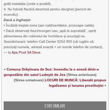
goliți instalația (unde e posibil).
4. Nu folosiți flacără deschisă pentru dezgheț (pericol de
incendiu).
Dacă a înghețat:
• Încălziți treptat zona (aer cald/ventilator, prosoape calde).
• Dacă observați fisuri/scurgeri sau „apă la suprafață”, opriți
alimentarea din robinetul de închidere și anunțați-ne.
Sesizări/avarii: telefon Call Center 0254 993 (vă rugăm să
precizați numele, adresă exactă + un număr telefon de contact).
— la
Apa Prod SA Deva
.
«
Comuna Orăștioara de Sus: Incendiu la o anexă dintr-o
gospodărie din satul Ludeștii de Jos
(Stirea anterioara)
(Stirea urmatoare)
LOCURI DE MUNCĂ: Liberalii propun
legalizarea și taxarea prostituției
»
STIRI SIMILARE