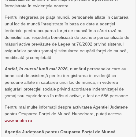
înregistrate în evidenţele noastre.
Pentru integrarea pe piaţa muncii, persoanele aflate în căutarea
unui loc de muncă înregistrate în baza de date a agenţiei
teritoriale pentru ocuparea forţei de muncă în a cărei rază au
domiciliul sau reşedinţa beneficiază de pachete personalizate de
măsuri active prevăzute de Legea nr.76/2002 privind sistemul
asigurărilor pentru şomaj şi stimularea ocupării forţei de muncă,
modificată şi completată.
Astfel, în cursul lunii mai 2026,
numărul persoanelor care au
beneficiat de asistenţă pentru înregistrarea în evidenţă ca
persoane aflate în căutarea unui loc de muncă, în vederea
asigurării protecţiei sociale privind acordarea indemnizaţiei de
şomaj sau cuprinderea în măsuri active, a fost de 686 persoane.
Pentru mai multe informații despre activitatea Agenției Județene
pentru Ocuparea Forței de Muncă Hunedoara, puteți accesa
www.anofm.ro
.
Agenția Județeană pentru Ocuparea Forței de Muncă