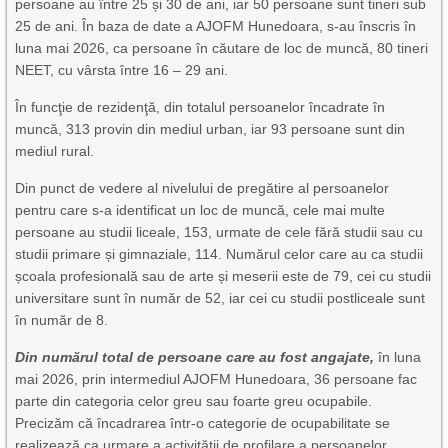
persoane au între 25 și 30 de ani, iar 50 persoane sunt tineri sub
25 de ani. În baza de date a AJOFM Hunedoara, s-au înscris în
luna mai 2026, ca persoane în căutare de loc de muncă, 80 tineri
NEET, cu vârsta între 16 – 29 ani.
În funcţie de rezidenţă, din totalul persoanelor încadrate în
muncă, 313 provin din mediul urban, iar 93 persoane sunt din
mediul rural.
Din punct de vedere al nivelului de pregătire al persoanelor
pentru care s-a identificat un loc de muncă, cele mai multe
persoane au studii liceale, 153, urmate de cele fără studii sau cu
studii primare și gimnaziale, 114. Numărul celor care au ca studii
școala profesională sau de arte și meserii este de 79, cei cu studii
universitare sunt în număr de 52, iar cei cu studii postliceale sunt
în număr de 8.
Din numărul total de persoane care au fost angajate,
în luna
mai 2026, prin intermediul AJOFM Hunedoara, 36 persoane fac
parte din categoria celor greu sau foarte greu ocupabile.
Precizăm că încadrarea într-o categorie de ocupabilitate se
realizează ca urmare a activităţii de profilare a persoanelor