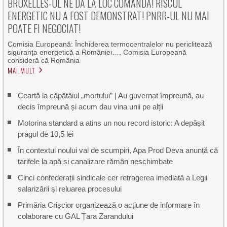
BRUXELLES-UL NE DĂ LA LOC COMANDA! RISCUL
ENERGETIC NU A FOST DEMONSTRAT! PNRR-UL NU MAI
POATE FI NEGOCIAT!
Comisia Europeană: Închiderea termocentralelor nu periclitează
siguranța energetică a României…. Comisia Europeană
consideră că România
MAI MULT
Ceartă la căpătâiul „mortului” | Au guvernat împreună, au
decis împreună și acum dau vina unii pe alții
Motorina standard a atins un nou record istoric: A depășit
pragul de 10,5 lei
În contextul noului val de scumpiri, Apa Prod Deva anunță că
tarifele la apă și canalizare rămân neschimbate
Cinci confederații sindicale cer retragerea imediată a Legii
salarizării și reluarea procesului
Primăria Crișcior organizează o acțiune de informare în
colaborare cu GAL Țara Zarandului