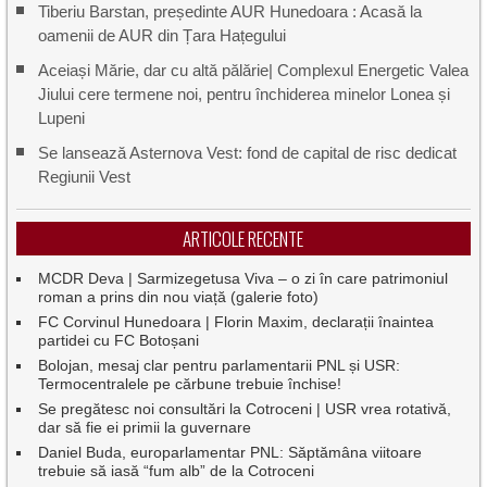
Tiberiu Barstan, președinte AUR Hunedoara : Acasă la
oamenii de AUR din Țara Hațegului
Aceiași Mărie, dar cu altă pălărie| Complexul Energetic Valea
Jiului cere termene noi, pentru închiderea minelor Lonea și
Lupeni
Se lansează Asternova Vest: fond de capital de risc dedicat
Regiunii Vest
ARTICOLE RECENTE
MCDR Deva | Sarmizegetusa Viva – o zi în care patrimoniul
roman a prins din nou viață (galerie foto)
FC Corvinul Hunedoara | Florin Maxim, declarații înaintea
partidei cu FC Botoșani
Bolojan, mesaj clar pentru parlamentarii PNL și USR:
Termocentralele pe cărbune trebuie închise!
Se pregătesc noi consultări la Cotroceni | USR vrea rotativă,
dar să fie ei primii la guvernare
Daniel Buda, europarlamentar PNL: Săptămâna viitoare
trebuie să iasă “fum alb” de la Cotroceni