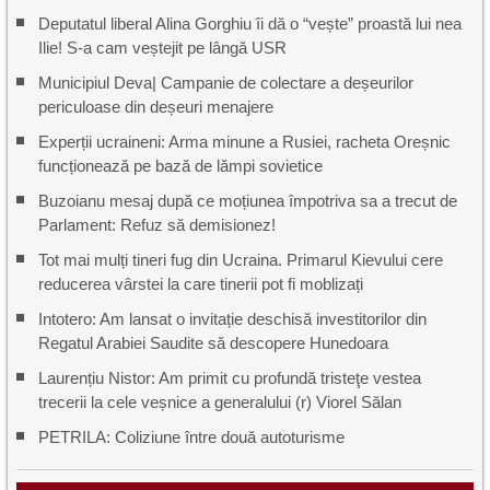
Deputatul liberal Alina Gorghiu îi dă o “vește” proastă lui nea
Ilie! S-a cam veștejit pe lângă USR
Municipiul Deva| Campanie de colectare a deșeurilor
periculoase din deșeuri menajere
Experții ucraineni: Arma minune a Rusiei, racheta Oreșnic
funcționează pe bază de lămpi sovietice
Buzoianu mesaj după ce moțiunea împotriva sa a trecut de
Parlament: Refuz să demisionez!
Tot mai mulți tineri fug din Ucraina. Primarul Kievului cere
reducerea vârstei la care tinerii pot fi moblizați
Intotero: Am lansat o invitație deschisă investitorilor din
Regatul Arabiei Saudite să descopere Hunedoara
Laurențiu Nistor: Am primit cu profundă tristeţe vestea
trecerii la cele veșnice a generalului (r) Viorel Sălan
PETRILA: Coliziune între două autoturisme