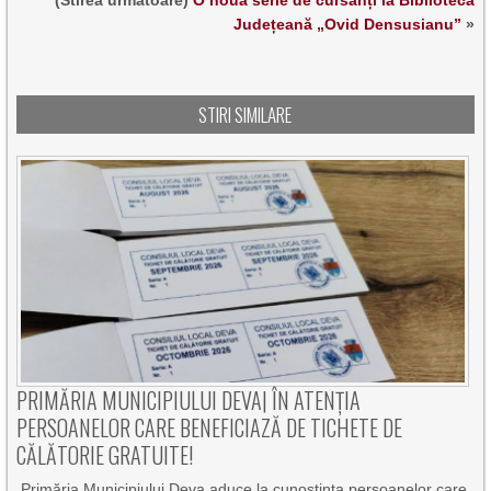
(Stirea urmatoare)
O nouă serie de cursanți la Biblioteca
Județeană „Ovid Densusianu”
»
STIRI SIMILARE
PRIMĂRIA MUNICIPIULUI DEVA| ÎN ATENȚIA
PERSOANELOR CARE BENEFICIAZĂ DE TICHETE DE
CĂLĂTORIE GRATUITE!
Primăria Municipiului Deva aduce la cunoştinţa persoanelor care