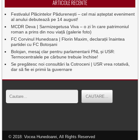
ARTICOLE RECENTE
Festivalul Plăcintelor Pădurenești – cel mai așteptat eveniment
al anului debutează pe 14 august!
MCDR Deva | Sarmizegetusa Viva – o zi în care patrimoniul
roman a prins din nou viață (galerie foto)
FC Corvinul Hunedoara | Florin Maxim, declarații înaintea
partidei cu FC Botoșani
Bolojan, mesaj clar pentru parlamentarii PNL și USR:
Termocentralele pe cărbune trebuie închise!
Se pregătesc noi consultări la Cotroceni | USR vrea rotativă,
dar să fie ei primii la guvernare
© 2018: Vocea Hunedoarei, All Rights Reserved