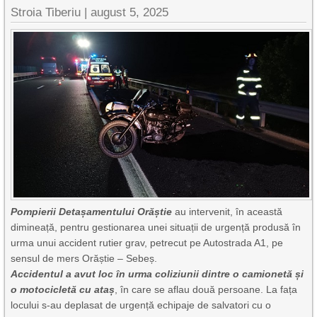
Stroia Tiberiu
|
august 5, 2025
Pompierii Detașamentului Orăștie
au intervenit, în această
dimineață, pentru gestionarea unei situații de urgență produsă în
urma unui accident rutier grav, petrecut pe Autostrada A1, pe
sensul de mers Orăștie – Sebeș.
Accidentul a avut loc în urma coliziunii dintre o camionetă și
o motocicletă cu ataș
, în care se aflau două persoane. La fața
locului s-au deplasat de urgență echipaje de salvatori cu o