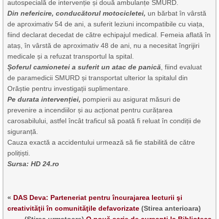
autospecială de intervenție și două ambulanțe SMURD.
Din nefericire, conducătorul motocicletei,
un bărbat în vârstă
de aproximativ 54 de ani, a suferit leziuni incompatibile cu viața,
fiind declarat decedat de către echipajul medical. Femeia aflată în
ataș, în vârstă de aproximativ 48 de ani, nu a necesitat îngrijiri
medicale și a refuzat transportul la spital.
Șoferul camionetei a suferit un atac de panică
, fiind evaluat
de paramedicii SMURD și transportat ulterior la spitalul din
Orăștie pentru investigații suplimentare.
Pe durata intervenției,
pompierii au asigurat măsuri de
prevenire a incendiilor și au acționat pentru curățarea
carosabilului, astfel încât traficul să poată fi reluat în condiții de
siguranță.
Cauza exactă a accidentului urmează să fie stabilită de către
polițiști.
Sursa: HD 24.ro
«
DAS Deva: Parteneriat pentru încurajarea lecturii şi
creativităţii în comunităţile defavorizate
(Stirea anterioara)