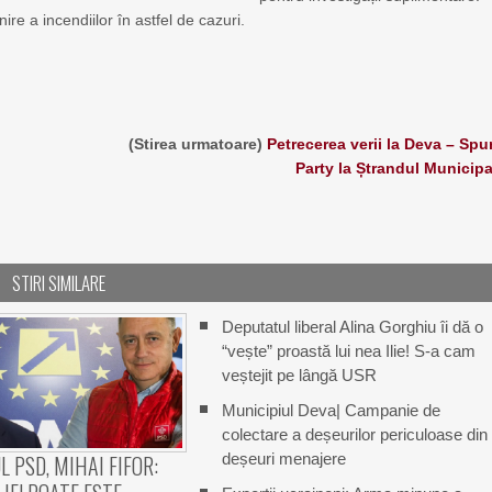
ire a incendiilor în astfel de cazuri.
(Stirea urmatoare)
Petrecerea verii la Deva – Sp
Party la Ștrandul Municipa
STIRI SIMILARE
Deputatul liberal Alina Gorghiu îi dă o
“vește” proastă lui nea Ilie! S-a cam
veștejit pe lângă USR
Municipiul Deva| Campanie de
colectare a deșeurilor periculoase din
deșeuri menajere
 PSD, MIHAI FIFOR: