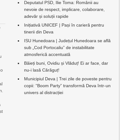
Deputatul PSD, Ilie Toma: Românii au
nevoie de respect, implicare, colaborare,
adevăr și soluții rapide
Inițiativă UNICEF | Pași în carieră pentru
i
tinerii din Deva
ISU Hunedoara | Județul Hunedoara se află
sub „Cod Portocaliu” de instabilitate
atmosferică accentuată
u
Băieți buni, Ovidiu și Vlăduț! Ei ar face, dar
o
nu-i lasă Cărăguț!
Municipiul Deva | Trei zile de poveste pentru
al
copii: “Boom Party” transformă Deva într-un
n.
univers al distracției
ă
st