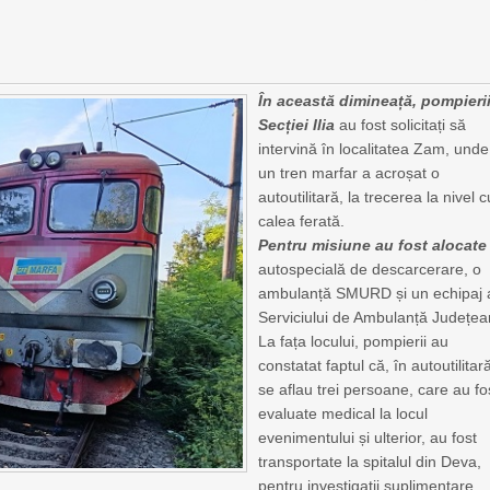
În această dimineață, pompieri
Secției Ilia
au fost solicitați să
intervină în localitatea Zam, unde
un tren marfar a acroșat o
autoutilitară, la trecerea la nivel c
calea ferată.
Pentru misiune au fost alocate
autospecială de descarcerare, o
ambulanță SMURD și un echipaj 
Serviciului de Ambulanță Județea
La fața locului, pompierii au
constatat faptul că, în autoutilitar
se aflau trei persoane, care au fo
evaluate medical la locul
evenimentului și ulterior, au fost
transportate la spitalul din Deva,
pentru investigații suplimentare.