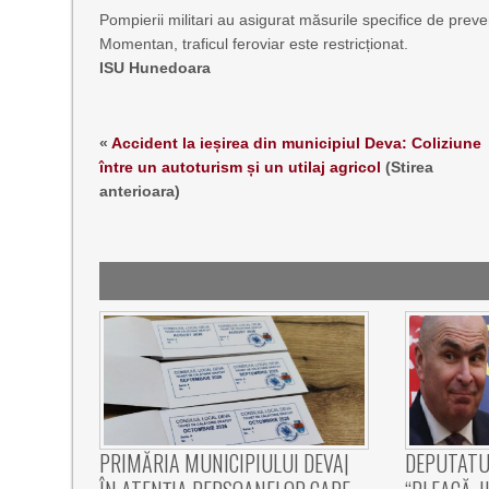
Pompierii militari au asigurat măsurile specifice de preven
Momentan, traficul feroviar este restricționat.
ISU Hunedoara
«
Accident la ieșirea din municipiul Deva: Coliziune
între un autoturism și un utilaj agricol
(Stirea
anterioara)
PRIMĂRIA MUNICIPIULUI DEVA|
DEPUTATUL