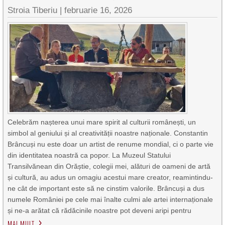
Stroia Tiberiu
|
februarie 16, 2026
Celebrăm nașterea unui mare spirit al culturii românești, un
simbol al geniului și al creativității noastre naționale. Constantin
Brâncuși nu este doar un artist de renume mondial, ci o parte vie
din identitatea noastră ca popor. La Muzeul Statului
Transilvănean din Orăștie, colegii mei, alături de oameni de artă
și cultură, au adus un omagiu acestui mare creator, reamintindu-
ne cât de important este să ne cinstim valorile. Brâncuși a dus
numele României pe cele mai înalte culmi ale artei internaționale
și ne-a arătat că rădăcinile noastre pot deveni aripi pentru
MAI MULT