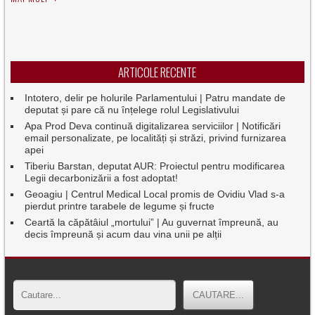
ARTICOLE RECENTE
Intotero, delir pe holurile Parlamentului | Patru mandate de
deputat și pare că nu înțelege rolul Legislativului
Apa Prod Deva continuă digitalizarea serviciilor | Notificări
email personalizate, pe localități și străzi, privind furnizarea
apei
Tiberiu Barstan, deputat AUR: Proiectul pentru modificarea
Legii decarbonizării a fost adoptat!
Geoagiu | Centrul Medical Local promis de Ovidiu Vlad s-a
pierdut printre tarabele de legume și fructe
Ceartă la căpătâiul „mortului” | Au guvernat împreună, au
decis împreună și acum dau vina unii pe alții