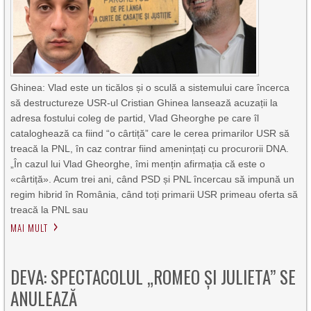
Ghinea: Vlad este un ticălos și o sculă a sistemului care încerca
să destructureze USR-ul Cristian Ghinea lansează acuzații la
adresa fostului coleg de partid, Vlad Gheorghe pe care îl
cataloghează ca fiind “o cârtiță” care le cerea primarilor USR să
treacă la PNL, în caz contrar fiind amenințați cu procurorii DNA.
„În cazul lui Vlad Gheorghe, îmi mențin afirmația că este o
«cârtiță». Acum trei ani, când PSD și PNL încercau să impună un
regim hibrid în România, când toți primarii USR primeau oferta să
treacă la PNL sau
MAI MULT
DEVA: SPECTACOLUL „ROMEO ȘI JULIETA” SE
ANULEAZĂ