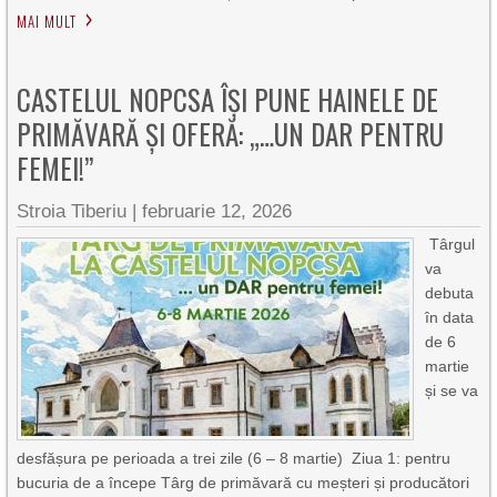
MAI MULT
CASTELUL NOPCSA ÎȘI PUNE HAINELE DE
PRIMĂVARĂ ȘI OFERĂ: „…UN DAR PENTRU
FEMEI!”
Stroia Tiberiu
|
februarie 12, 2026
Târgul
va
debuta
în data
de 6
martie
și se va
desfășura pe perioada a trei zile (6 – 8 martie) Ziua 1: pentru
bucuria de a începe Târg de primăvară cu meșteri și producători