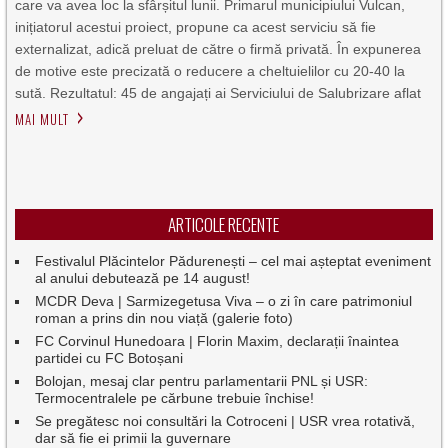
care va avea loc la sfârșitul lunii. Primarul municipiului Vulcan,
inițiatorul acestui proiect, propune ca acest serviciu să fie
externalizat, adică preluat de către o firmă privată. În expunerea
de motive este precizată o reducere a cheltuielilor cu 20-40 la
sută. Rezultatul: 45 de angajați ai Serviciului de Salubrizare aflat
MAI MULT
ARTICOLE RECENTE
Festivalul Plăcintelor Pădurenești – cel mai așteptat eveniment
al anului debutează pe 14 august!
MCDR Deva | Sarmizegetusa Viva – o zi în care patrimoniul
roman a prins din nou viață (galerie foto)
FC Corvinul Hunedoara | Florin Maxim, declarații înaintea
partidei cu FC Botoșani
Bolojan, mesaj clar pentru parlamentarii PNL și USR:
Termocentralele pe cărbune trebuie închise!
Se pregătesc noi consultări la Cotroceni | USR vrea rotativă,
dar să fie ei primii la guvernare