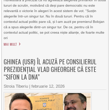
Hunedoara a precizat că nu agreează alegerea primarilor în două
tururi de scrutin, motivând că deși pare democratic nu este
relevantă o victorie în alegeri în acest sistem de vot. “Susțin
alegerile într-un singur tur. Nu în două tururi. Pentru că în
contextul actual politic pare că, și l-am auzit pe premierul Bolojan
că a spus alegerile dintr-un singur tur. De ce, pentru că în
contextul actual politic, se pot creea niște alianțe, de foarte multe
ori
MAI MULT
GHINEA (USR) ÎL ACUZĂ PE CONSILIERUL
PREZIDENȚIAL VLAD GHEORGHE CĂ ESTE
“SIFON LA DNA”
Stroia Tiberiu
|
februarie 12, 2026