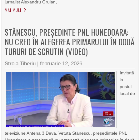
jurnalist Alexandru Gruian,
MAI MULT
STĂNESCU, PREȘEDINTE PNL HUNEDOARA:
NU CRED ÎN ALEGEREA PRIMARULUI ÎN DOUĂ
TURURI DE SCRUTIN (VIDEO)
Stroia Tiberiu
|
februarie 12, 2026
Invitată
la
postul
local de
televiziune Antena 3 Deva, Vetuța Stănescu, președintele PNL