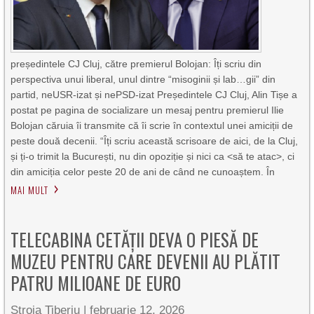
președintele CJ Cluj, către premierul Bolojan: Îți scriu din
perspectiva unui liberal, unul dintre “misoginii și lab…gii” din
partid, neUSR-izat și nePSD-izat Președintele CJ Cluj, Alin Tișe a
postat pe pagina de socializare un mesaj pentru premierul Ilie
Bolojan căruia îi transmite că îi scrie în contextul unei amiciții de
peste două decenii. “Îți scriu această scrisoare de aici, de la Cluj,
și ți-o trimit la București, nu din opoziție și nici ca <să te atac>, ci
din amiciția celor peste 20 de ani de când ne cunoaștem. În
MAI MULT
TELECABINA CETĂȚII DEVA O PIESĂ DE
MUZEU PENTRU CARE DEVENII AU PLĂTIT
PATRU MILIOANE DE EURO
Stroia Tiberiu
|
februarie 12, 2026