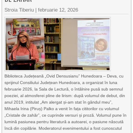
Stroia Tiberiu
|
februarie 12, 2026
Biblioteca Județeană „Ovid Densusianu” Hunedoara – Deva, cu
sprijinul Consiliului Județean Hunedoara, a organizat în luna
februarie 2026, la Sala de Lectură, o întâlnire pusă sub semnul
poeziei, al atmosferei pline de lirism: după volumul de debut, din
anul 2019, intitulat „Am alergat și-am stat în gândul meu”,
Mihaela Irina (Piruș) Palko a venit în fața cititorilor cu volumul
„Cristale de zahăr”, ce cuprinde versuri și proză. Volumul pune în
lumină pasiunea pentru literatură a autoarei, o pasiune născută
încă din copilărie. Moderatorul evenimentului a fost cunoscutul