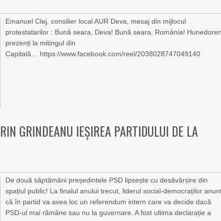
Emanuel Clej, consilier local AUR Deva, mesaj din mijlocul
protestatarilor : Bună seara, Deva! Bună seara, România! Hunedoren
prezenți la mitingul din
Capitală… https://www.facebook.com/reel/2038028747049140
ORIN GRINDEANU IEȘIREA PARTIDULUI DE LA
De două săptămâni președintele PSD lipsește cu desăvârșire din
spațiul public! La finalul anului trecut, liderul social-democraților anun
că în partid va avea loc un referendum intern care va decide dacă
PSD-ul mai rămâne sau nu la guvernare. A fost ultima declarație a