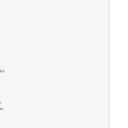
lor
i,
te