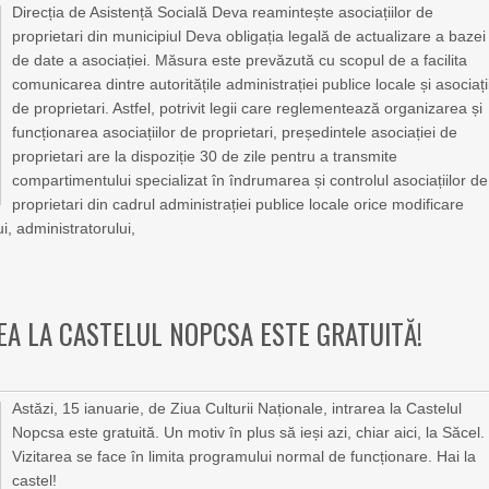
Direcția de Asistență Socială Deva reamintește asociațiilor de
proprietari din municipiul Deva obligația legală de actualizare a bazei
de date a asociației. Măsura este prevăzută cu scopul de a facilita
comunicarea dintre autoritățile administrației publice locale și asociați
de proprietari. Astfel, potrivit legii care reglementează organizarea și
funcționarea asociațiilor de proprietari, președintele asociației de
proprietari are la dispoziție 30 de zile pentru a transmite
compartimentului specializat în îndrumarea și controlul asociațiilor de
proprietari din cadrul administrației publice locale orice modificare
i, administratorului,
REA LA CASTELUL NOPCSA ESTE GRATUITĂ!
Astăzi, 15 ianuarie, de Ziua Culturii Naționale, intrarea la Castelul
Nopcsa este gratuită. Un motiv în plus să ieși azi, chiar aici, la Săcel.
Vizitarea se face în limita programului normal de funcționare. Hai la
castel!