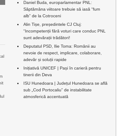
Daniel Buda, europarlamentar PNL:
Săptămâna viitoare trebuie să iasă “fum
alb” de la Cotroceni
Alin Tișe, președintele CJ Cluj:
“Incompetenții fără voturi care conduc PNL
sunt adevărații trădători!
Deputatul PSD, Ilie Toma: Românii au
nevoie de respect, implicare, colaborare,
cal
adevăr și soluții rapide
Inițiativă UNICEF | Pași în carieră pentru
tinerii din Deva
um
it
ISU Hunedoara | Județul Hunedoara se află
sub „Cod Portocaliu” de instabilitate
dul
atmosferică accentuată