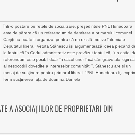
Într-o postare pe rețele de socializare, președintele PNL Hunedoara
este de părere că un referendum de demitere a primarului comunei
Cârjiți nu poate fi organizat pentru că nu există motive întemiate.
Deputatul liberal, Vetuța Stănescu își argumentează ideea plecând d
la faptul că în Codul admnistrativ este prevăzut faptul că, “un astfel d
referendum este posibil doar în cazul unor încălcări grave ale legii s
al nesocotirii dovedite a intereselor comunității”. Stănescu are și un
mesaj de susținere pentru primarul liberal: “PNL Hunedoara își expr
ferm susținerea față de doamna Daniela
TE A ASOCIAȚIILOR DE PROPRIETARI DIN