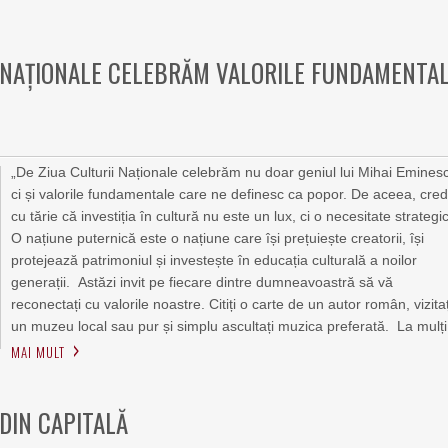
II NAȚIONALE CELEBRĂM VALORILE FUNDAMENTA
„De Ziua Culturii Naționale celebrăm nu doar geniul lui Mihai Emines
ci și valorile fundamentale care ne definesc ca popor. De aceea, cre
cu tărie că investiția în cultură nu este un lux, ci o necesitate strategi
O națiune puternică este o națiune care își prețuiește creatorii, își
protejează patrimoniul și investește în educația culturală a noilor
generații. Astăzi invit pe fiecare dintre dumneavoastră să vă
reconectați cu valorile noastre. Citiți o carte de un autor român, vizitaț
un muzeu local sau pur și simplu ascultați muzica preferată. ​ La mulți
MAI MULT
DIN CAPITALĂ