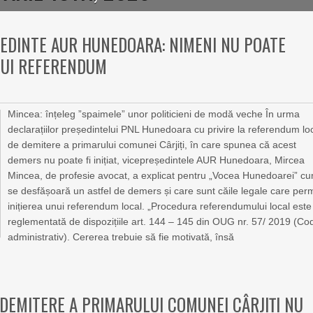
EDINTE AUR HUNEDOARA: NIMENI NU POATE
NUI REFERENDUM
Mincea: înțeleg ”spaimele” unor politicieni de modă veche În urma
declarațiilor președintelui PNL Hunedoara cu privire la referendum lo
de demitere a primarului comunei Cârjiți, în care spunea că acest
demers nu poate fi inițiat, vicepreședintele AUR Hunedoara, Mircea
Mincea, de profesie avocat, a explicat pentru „Vocea Hunedoarei” c
se desfășoară un astfel de demers și care sunt căile legale care perm
inițierea unui referendum local. „Procedura referendumului local este
reglementată de dispozițiile art. 144 – 145 din OUG nr. 57/ 2019 (Co
administrativ). Cererea trebuie să fie motivată, însă
EMITERE A PRIMARULUI COMUNEI CÂRJIȚI NU