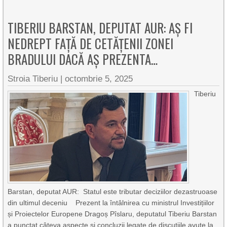
TIBERIU BARSTAN, DEPUTAT AUR: AȘ FI
NEDREPT FAȚĂ DE CETĂȚENII ZONEI
BRADULUI DACĂ AȘ PREZENTA…
Stroia Tiberiu
|
octombrie 5, 2025
Tiberiu
Barstan, deputat AUR: Statul este tributar deciziilor dezastruoase
din ultimul deceniu Prezent la întâlnirea cu ministrul Investițiilor
și Proiectelor Europene Dragoș Pîslaru, deputatul Tiberiu Barstan
a punctat câteva aspecte și concluzii legate de discuțiile avute la