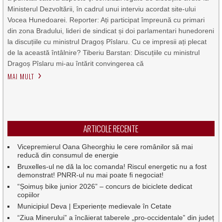
Ministerul Dezvoltării, în cadrul unui interviu acordat site-ului
Vocea Hunedoarei. Reporter: Ați participat împreună cu primari
din zona Bradului, lideri de sindicat și doi parlamentari hunedoreni
la discuțiile cu ministrul Dragoș Pîslaru. Cu ce impresii ați plecat
de la această întâlnire? Tiberiu Barstan: Discuțiile cu ministrul
Dragoș Pîslaru mi-au întărit convingerea că
MAI MULT
ARTICOLE RECENTE
Vicepremierul Oana Gheorghiu le cere românilor să mai
reducă din consumul de energie
Bruxelles-ul ne dă la loc comanda! Riscul energetic nu a fost
demonstrat! PNRR-ul nu mai poate fi negociat!
“Șoimuș bike junior 2026” – concurs de biciclete dedicat
copiilor
Municipiul Deva | Experiențe medievale în Cetate
“Ziua Minerului” a încăierat taberele „pro-occidentale” din județ