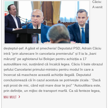
Câciu:
A venit
deșteptul-șef. A găsit el șmecheria! Deputatul PSD, Adrain Câciu
intră “prin alunecare în cancelaria premierului” și îl ia la „bani
mărunți” pe aghiotanul lui Bolojan pentru achiziția a 17
autoutilitare noi, susținând că încalcă legea. Câciu îi bate obrazul
șefului Cancelariei primului-ministru pentru modul în care a
încercat să mascheze această achiziție ilegală. Deputatul
concluzionează că în cazul acestuia se potrivește zicala : “Dacă
ești prost de mic, când ești mare doar te joci” “Autoutilitara este,
prin definiție, un mijloc de transport marfă. Ca să fenteze legea,
MAI MULT