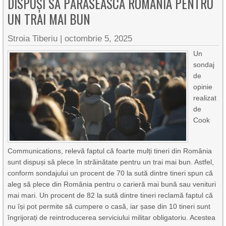
DISPUȘI SĂ PĂRĂSEASCĂ ROMÂNIA PENTRU
UN TRAI MAI BUN
Stroia Tiberiu
|
octombrie 5, 2025
Un
sondaj
de
opinie
realizat
de
Cook
Communications, relevă faptul că foarte mulți tineri din România
sunt dispuși să plece în străinătate pentru un trai mai bun. Astfel,
conform sondajului un procent de 70 la sută dintre tineri spun că
aleg să plece din România pentru o carieră mai bună sau venituri
mai mari. Un procent de 82 la sută dintre tineri reclamă faptul că
nu își pot permite să cumpere o casă, iar șase din 10 tineri sunt
îngrijorați de reintroducerea serviciului militar obligatoriu. Acestea