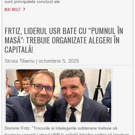
sunt principalele concluzii ale
MAI MULT
FRTIZ, LIDERUL USR BATE CU “PUMNUL ÎN
MASĂ”: TREBUIE ORGANIZATE ALEGERI ÎN
CAPITALĂ!
Stroia Tiberiu
|
octombrie 5, 2025
Dominic Fritz: “Trocurile și înțelegerile subterane trebuie să
înceteze urgent! Liderul USR le solicită liderilor politici să înceteze