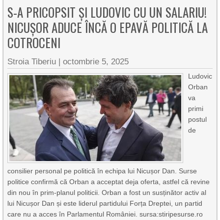
S-A PRICOPSIT ȘI LUDOVIC CU UN SALARIU!
NICUȘOR ADUCE ÎNCĂ O EPAVĂ POLITICĂ LA
COTROCENI
Stroia Tiberiu
|
octombrie 5, 2025
Ludovic
Orban
va
primi
postul
de
consilier personal pe politică în echipa lui Nicușor Dan. Surse
politice confirmă că Orban a acceptat deja oferta, astfel că revine
din nou în prim-planul politicii. Orban a fost un susținător activ al
lui Nicușor Dan și este liderul partidului Forța Dreptei, un partid
care nu a acces în Parlamentul României. sursa:stiripesurse.ro