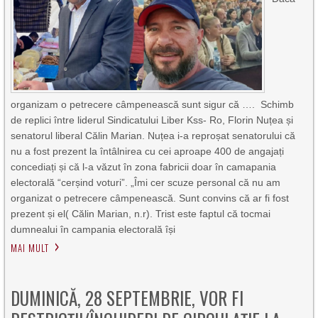
organizam o petrecere câmpenească sunt sigur că …. Schimb
de replici între liderul Sindicatului Liber Kss- Ro, Florin Nuțea și
senatorul liberal Călin Marian. Nuțea i-a reproșat senatorului că
nu a fost prezent la întâlnirea cu cei aproape 400 de angajați
concediați și că l-a văzut în zona fabricii doar în camapania
electorală “cerșind voturi”. „Îmi cer scuze personal că nu am
organizat o petrecere câmpenească. Sunt convins că ar fi fost
prezent și el( Călin Marian, n.r). Trist este faptul că tocmai
dumnealui în campania electorală își
MAI MULT
DUMINICĂ, 28 SEPTEMBRIE, VOR FI