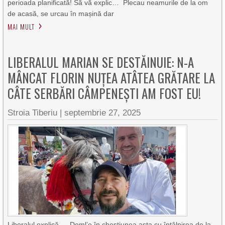
perioada planificată! Să vă explic… Plecau neamurile de la om
de acasă, se urcau în mașină dar
MAI MULT
LIBERALUL MARIAN SE DESTĂINUIE: N-A
MÂNCAT FLORIN NUȚEA ATÂTEA GRĂTARE LA
CÂTE SERBĂRI CÂMPENEȘTI AM FOST EU!
Stroia Tiberiu
|
septembrie 27, 2025
Liberalul explică… Doml’e în chestiunea asta cu întâlnirea de la