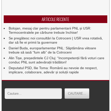
ARTICOLE RECENTE
Bolojan, mesaj clar pentru parlamentarii PNL și USR:
Termocentralele pe cărbune trebuie închise!
Se pregătesc noi consultări la Cotroceni | USR vrea rotativă,
dar să fie ei primii la guvernare
Daniel Buda, europarlamentar PNL: Săptămâna viitoare
trebuie să iasă “fum alb” de la Cotroceni
Alin Tișe, președintele CJ Cluj: “Incompetenții fără voturi care
conduc PNL sunt adevărații trădători!
Deputatul PSD, Ilie Toma: Românii au nevoie de respect,
implicare, colaborare, adevăr și soluții rapide