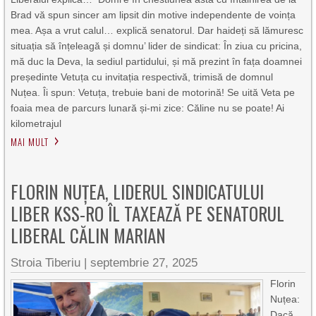
Brad vă spun sincer am lipsit din motive independente de voința
mea. Așa a vrut calul… explică senatorul. Dar haideți să lămuresc
situația să înțeleagă și domnu’ lider de sindicat: În ziua cu pricina,
mă duc la Deva, la sediul partidului, și mă prezint în fața doamnei
președinte Vetuța cu invitația respectivă, trimisă de domnul
Nuțea. Îi spun: Vetuța, trebuie bani de motorină! Se uită Veta pe
foaia mea de parcurs lunară și-mi zice: Căline nu se poate! Ai
kilometrajul
MAI MULT
FLORIN NUȚEA, LIDERUL SINDICATULUI
LIBER KSS-RO ÎL TAXEAZĂ PE SENATORUL
LIBERAL CĂLIN MARIAN
Stroia Tiberiu
|
septembrie 27, 2025
Florin
Nuțea:
Dacă