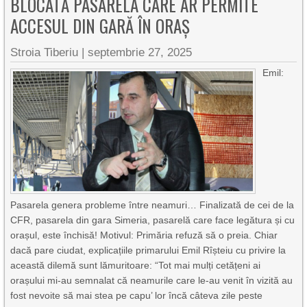
BLOCATĂ PASARELA CARE AR PERMITE
ACCESUL DIN GARĂ ÎN ORAȘ
Stroia Tiberiu
|
septembrie 27, 2025
Emil:
Pasarela genera probleme între neamuri… Finalizată de cei de la
CFR, pasarela din gara Simeria, pasarelă care face legătura și cu
orașul, este închisă! Motivul: Primăria refuză să o preia. Chiar
dacă pare ciudat, explicațiile primarului Emil Rîșteiu cu privire la
această dilemă sunt lămuritoare: “Tot mai mulți cetățeni ai
orașului mi-au semnalat că neamurile care le-au venit în vizită au
fost nevoite să mai stea pe capu’ lor încă câteva zile peste