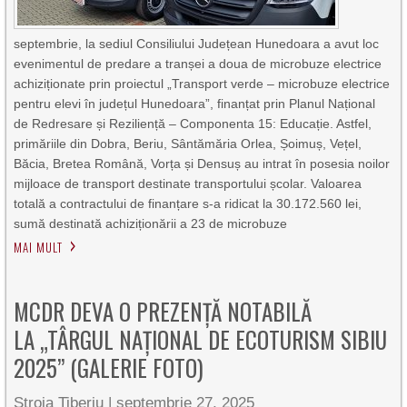
septembrie, la sediul Consiliului Județean Hunedoara a avut loc
evenimentul de predare a tranșei a doua de microbuze electrice
achiziționate prin proiectul „Transport verde – microbuze electrice
pentru elevi în județul Hunedoara”, finanțat prin Planul Național
de Redresare și Reziliență – Componenta 15: Educație. Astfel,
primăriile din Dobra, Beriu, Sântămăria Orlea, Șoimuș, Vețel,
Băcia, Bretea Română, Vorța și Densuș au intrat în posesia noilor
mijloace de transport destinate transportului școlar. Valoarea
totală a contractului de finanțare s-a ridicat la 30.172.560 lei,
sumă destinată achiziționării a 23 de microbuze
MAI MULT
MCDR DEVA O PREZENȚĂ NOTABILĂ
LA „TÂRGUL NAȚIONAL DE ECOTURISM SIBIU
2025” (GALERIE FOTO)
Stroia Tiberiu
|
septembrie 27, 2025