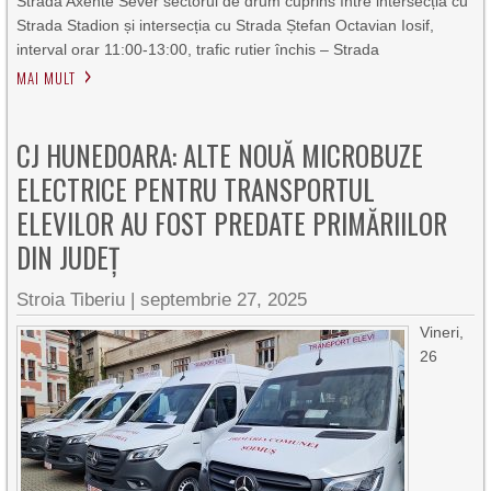
Strada Axente Sever sectorul de drum cuprins între intersecția cu
Strada Stadion și intersecția cu Strada Ștefan Octavian Iosif,
interval orar 11:00-13:00, trafic rutier închis – Strada
MAI MULT
CJ HUNEDOARA: ALTE NOUĂ MICROBUZE
ELECTRICE PENTRU TRANSPORTUL
ELEVILOR AU FOST PREDATE PRIMĂRIILOR
DIN JUDEȚ
Stroia Tiberiu
|
septembrie 27, 2025
Vineri,
26