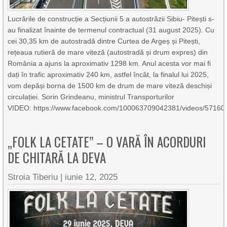
Lucrările de construcție a Secțiunii 5 a autostrăzii Sibiu- Pitești s-
au finalizat înainte de termenul contractual (31 august 2025). Cu
cei 30,35 km de autostradă dintre Curtea de Argeș și Pitești,
rețeaua rutieră de mare viteză (autostradă și drum expres) din
România a ajuns la aproximativ 1298 km. Anul acesta vor mai fi
dați în trafic aproximativ 240 km, astfel încât, la finalul lui 2025,
vom depăși borna de 1500 km de drum de mare viteză deschiși
circulației. Sorin Grindeanu, ministrul Transporturilor
VIDEO: https://www.facebook.com/100063709042381/videos/5716
„FOLK LA CETATE” – O VARĂ ÎN ACORDURI
DE CHITARĂ LA DEVA
Stroia Tiberiu
|
iunie 12, 2025