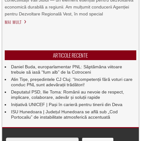
conectivității Văii Jiului — un element esențial pentru dezvoltarea
economică durabilă a regiunii. Am mulțumit conducerii Agenției
pentru Dezvoltare Regională Vest, în mod special
MAI MULT
ARTICOLE RECENTE
Daniel Buda, europarlamentar PNL: Săptămâna viitoare
trebuie să iasă “fum alb” de la Cotroceni
Alin Tișe, președintele CJ Cluj: “Incompetenții fără voturi care
conduc PNL sunt adevărații trădători!
Deputatul PSD, Ilie Toma: Românii au nevoie de respect,
implicare, colaborare, adevăr și soluții rapide
Inițiativă UNICEF | Pași în carieră pentru tinerii din Deva
ISU Hunedoara | Județul Hunedoara se află sub „Cod
Portocaliu” de instabilitate atmosferică accentuată