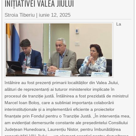
INIȚIATIVEI VALEA JIULUI
Stroia Tiberiu
|
iunie 12, 2025
La
întâlnire au fost prezenți primarii localităților din Valea Jiului,
alături de reprezentanți ai tuturor ministerelor implicate în
procesul de tranziție justă. Întâlnirea a fost prezidată de ministrul
Marcel Ioan Boloș, care a subliniat importanța colaborării
interinstituționale și a implementării eficiente a proiectelor
finanțate prin Fondul pentru o Tranziție Justă. „În intervenția mea,
am evidențiat demersurile constante ale președintelui Consiliului
Județean Hunedoara, Laurențiu Nistor, pentru îmbunătățirea