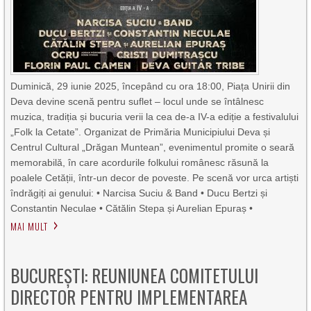
Duminică, 29 iunie 2025, începând cu ora 18:00, Piața Unirii din
Deva devine scenă pentru suflet – locul unde se întâlnesc
muzica, tradiția și bucuria verii la cea de-a IV-a ediție a festivalului
„Folk la Cetate”. Organizat de Primăria Municipiului Deva și
Centrul Cultural „Drăgan Muntean”, evenimentul promite o seară
memorabilă, în care acordurile folkului românesc răsună la
poalele Cetății, într-un decor de poveste. Pe scenă vor urca artiști
îndrăgiți ai genului: • Narcisa Suciu & Band • Ducu Bertzi și
Constantin Neculae • Cătălin Stepa și Aurelian Epuraș •
MAI MULT
BUCUREȘTI: REUNIUNEA COMITETULUI
DIRECTOR PENTRU IMPLEMENTAREA