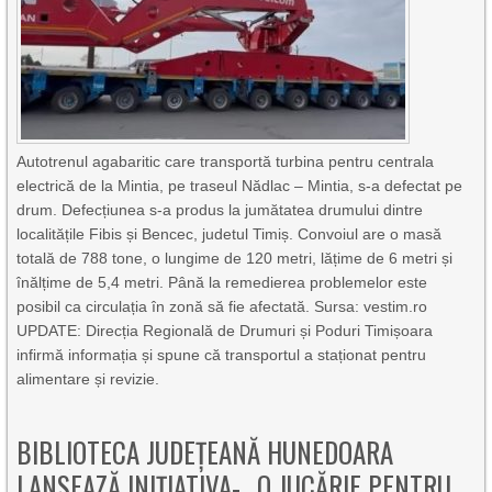
Autotrenul agabaritic care transportă turbina pentru centrala
electrică de la Mintia, pe traseul Nădlac – Mintia, s-a defectat pe
drum. Defecțiunea s-a produs la jumătatea drumului dintre
localitățile Fibis și Bencec, judetul Timiș. Convoiul are o masă
totală de 788 tone, o lungime de 120 metri, lățime de 6 metri și
înălțime de 5,4 metri. Până la remedierea problemelor este
posibil ca circulația în zonă să fie afectată. Sursa: vestim.ro
UPDATE: Direcția Regională de Drumuri și Poduri Timișoara
infirmă informația și spune că transportul a staționat pentru
alimentare și revizie.
BIBLIOTECA JUDEȚEANĂ HUNEDOARA
LANSEAZĂ INIȚIATIVA- „O JUCĂRIE PENTRU