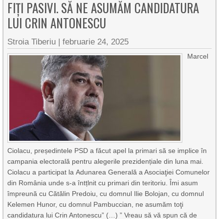
FIȚI PASIVI. SĂ NE ASUMĂM CANDIDATURA
LUI CRIN ANTONESCU
Stroia Tiberiu
|
februarie 24, 2025
Marcel
Ciolacu, președintele PSD a făcut apel la primari să se implice în
campania electorală pentru alegerile prezidențiale din luna mai.
Ciolacu a participat la Adunarea Generală a Asociaţiei Comunelor
din România unde s-a întțlnit cu primari din teritoriu. Îmi asum
împreună cu Cătălin Predoiu, cu domnul Ilie Bolojan, cu domnul
Kelemen Hunor, cu domnul Pambuccian, ne asumăm toţi
candidatura lui Crin Antonescu” (…) ” Vreau să vă spun că de