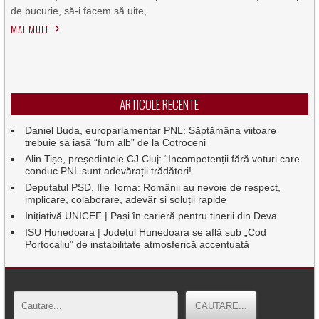
de bucurie, să-i facem să uite,
MAI MULT
ARTICOLE RECENTE
Daniel Buda, europarlamentar PNL: Săptămâna viitoare
trebuie să iasă “fum alb” de la Cotroceni
Alin Tișe, președintele CJ Cluj: “Incompetenții fără voturi care
conduc PNL sunt adevărații trădători!
Deputatul PSD, Ilie Toma: Românii au nevoie de respect,
implicare, colaborare, adevăr și soluții rapide
Inițiativă UNICEF | Pași în carieră pentru tinerii din Deva
ISU Hunedoara | Județul Hunedoara se află sub „Cod
Portocaliu” de instabilitate atmosferică accentuată