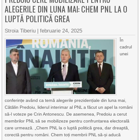
ALEGERILE DIN LUNA MAI: CHEM PNL LA O
LUPTĂ POLITICĂ GREA
Stroia Tiberiu
|
februarie 24, 2025
În
cadrul
unei
conferințe având ca temă alegerile prezidențiale din luna mai,
Cătălin Predoiu, liderul interimar al PNL a făcut un apel la români
să-l voteze pe Crin Antonescu. De asemenea, Predoiu a cerut
membrilor PNL să se mobilizeze pentru confruntarea electorală
care urmează. „Chem PNL la o luptă politică grea, dar dreaptă,
corectă pentru români. Chem toți membrii PNL să-și aducă