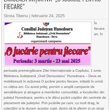
FIECARE”
Stroia Tiberiu
|
februarie 24, 2025
În
fiecare
an, în
perioada premergătoare Zilei Internaționale a Copilului, 1 iunie,
Biblioteca Județeană „Ovid Densusianu” Hunedoara – Deva se
mobilizează în acțiunea O jucărie pentru fiecare, inițiată în urmă
cu câțiva ani. Cu acest prilej, pornim o amplă campanie de
sensibilizare și atragere a membrilor comunității, a locuitorilor din
județul Hunedoara, pentru a le dărui jucării copiilor din centrele de
plasament ale județului. Prin jucăriile pe care, cu mult drag, le
colectăm și le ducem acestor copii, dorim să le oferim și un strop