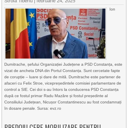
Stroia Tiberiu
|
februarie 24, 2025
Ion
Dumitrache, șefului Organizației Județene a PSD Constanța, este
vizat de ancheta DNA din Portul Constanța. Sunt cercetate fapte
de corupție – luare și dare de mită. Dumitrache este partener de
afaceri cu Felix Stroe, vicepreședintele comisiei parlamentare de
control a SIE. Cei doi s-au întors la conducerea PSD Constanța
după ce fostul primar Radu Mazăre și fostul președinte al
Consiliului Județean, Nicușor Constantinescu au fost condamnați
în dosare penale. Sursa: evz.ro
PREDOIU CERE MOBILIZARE PENTRU