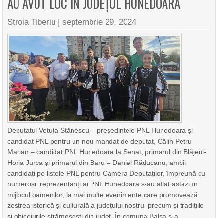
AU AVUT LOC ÎN JUDEȚUL HUNEDOARA
Stroia Tiberiu
|
septembrie 29, 2024
Deputatul Vetuța Stănescu – președintele PNL Hunedoara și
candidat PNL pentru un nou mandat de deputat, Călin Petru
Marian – candidat PNL Hunedoara la Senat, primarul din Blăjeni-
Horia Jurca și primarul din Baru – Daniel Răducanu, ambii
candidați pe listele PNL pentru Camera Deputaților, împreună cu
numeroși reprezentanți ai PNL Hunedoara s-au aflat astăzi în
mijlocul oamenilor, la mai multe evenimente care promovează
zestrea istorică și culturală a județului nostru, precum și tradițiile
și obiceiurile strămoșești din județ. În comuna Balșa s-a