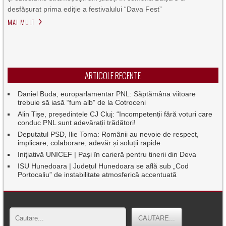
desfășurat prima ediție a festivalului “Dava Fest”
MAI MULT
ARTICOLE RECENTE
Daniel Buda, europarlamentar PNL: Săptămâna viitoare
trebuie să iasă “fum alb” de la Cotroceni
Alin Tișe, președintele CJ Cluj: “Incompetenții fără voturi care
conduc PNL sunt adevărații trădători!
Deputatul PSD, Ilie Toma: Românii au nevoie de respect,
implicare, colaborare, adevăr și soluții rapide
Inițiativă UNICEF | Pași în carieră pentru tinerii din Deva
ISU Hunedoara | Județul Hunedoara se află sub „Cod
Portocaliu” de instabilitate atmosferică accentuată