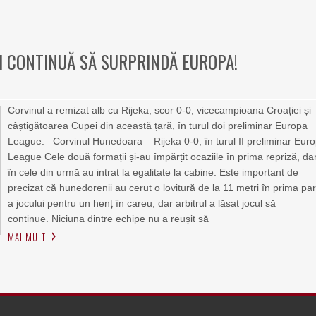
II CONTINUĂ SĂ SURPRINDĂ EUROPA!
Corvinul a remizat alb cu Rijeka, scor 0-0, vicecampioana Croației și
câștigătoarea Cupei din această țară, în turul doi preliminar Europa
League. Corvinul Hunedoara – Rijeka 0-0, în turul II preliminar Eur
League Cele două formații și-au împărțit ocaziile în prima repriză, da
în cele din urmă au intrat la egalitate la cabine. Este important de
precizat că hunedorenii au cerut o lovitură de la 11 metri în prima pa
a jocului pentru un henț în careu, dar arbitrul a lăsat jocul să
continue. Niciuna dintre echipe nu a reușit să
MAI MULT