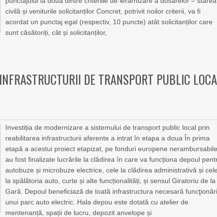
punctajului la două dintre criteriile de ierarhizare a dosarelor – starea
civilă și veniturile solicitanților Concret, potrivit noilor criterii, va fi
acordat un punctaj egal (respectiv, 10 puncte) atât solicitanților care
sunt căsătoriți, cât și solicitanților,
 INFRASTRUCTURII DE TRANSPORT PUBLIC LOC
Investiția de modernizare a sistemului de transport public local prin
reabilitarea infrastructurii aferente a intrat în etapa a doua În prima
etapă a acestui proiect etapizat, pe fonduri europene nerambursabile
au fost finalizate lucrările la clădirea în care va funcționa depoul pent
autobuze și microbuze electrice, cele la clădirea administrativă și cel
la spălătoria auto, curte și alte funcționalități, și sensul Giratoriu de la
Gară. Depoul beneficiază de toată infrastructura necesară funcţionări
unui parc auto electric. Hala depou este dotată cu atelier de
mentenanță, spații de lucru, depozit anvelope și