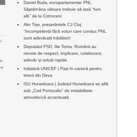
Daniel Buda, europarlamentar PNL:
Săptămâna viitoare trebuie să iasă “fum
alb” de la Cotroceni
Alin Tișe, președintele CJ Cluj:
“Incompetenții fără voturi care conduc PNL
sunt adevărații trădători!
ru
Deputatul PSD, Ilie Toma: Românii au
nevoie de respect, implicare, colaborare,
adevăr și soluții rapide
în
re
Inițiativă UNICEF | Pași în carieră pentru
tinerii din Deva
ISU Hunedoara | Județul Hunedoara se află
sub „Cod Portocaliu” de instabilitate
atmosferică accentuată