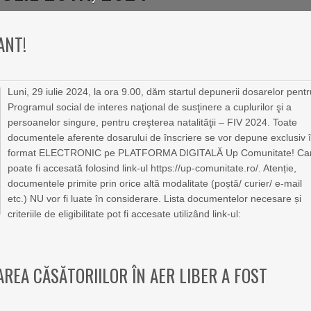
ANT!
Luni, 29 iulie 2024, la ora 9.00, dăm startul depunerii dosarelor pent
Programul social de interes naţional de susţinere a cuplurilor şi a
persoanelor singure, pentru creşterea natalităţii – FIV 2024. Toate
documentele aferente dosarului de înscriere se vor depune exclusiv 
format ELECTRONIC pe PLATFORMA DIGITALĂ Up Comunitate! Ca
poate fi accesată folosind link-ul https://up-comunitate.ro/. Atenție,
documentele primite prin orice altă modalitate (poștă/ curier/ e-mail
etc.) NU vor fi luate în considerare. Lista documentelor necesare și
criteriile de eligibilitate pot fi accesate utilizând link-ul:
AREA CĂSĂTORIILOR ÎN AER LIBER A FOST