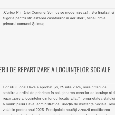
„Curtea Primăriei Comunei Șoimuș se modernizează . S-a finalizat și
filigoria pentru oficializarea căsătoriilor în aer liber”, Mihai Irimie,
primarul comunei Șoimuș
ERII DE REPARTIZARE A LOCUINȚELOR SOCIALE
Consiliul Local Deva a aprobat, joi, 25 iulie 2024, noile criterii de
stabilire a ordinii de prioritate în soluționarea cererilor de locuințe și 
repartizare a locuințelor din fondul locativ aflat în proprietatea statului
a municipiului Deva, administrat de Direcția de Asistență Socială Dev
valabile pentru anul 2025. Principalele noutăți vizează modificarea