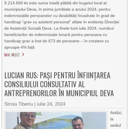
8.214.668 lei este suma totală plătită din bugetul local al
municipiului Deva, în prima jumătate a anului 2024, pentru
indemnizațiile persoanelor cu dizabilități încadrate în grad de
handicap “grav cu asistent personal” aflate în evidența Direcției
de Asistență Socială Deva. La finele lunii iulie 2024, numărul
beneficiarilor de indemnizație lunară pentru persoana cu
handicap grav a fost de 673 de persoane – în creștere cu
aproape 4% față
MAI MULT
LUCIAN RUS: PAȘI PENTRU ÎNFIINȚAREA
CONSILIULUI CONSULTATIV AL
ANTREPRENORILOR ÎN MUNICIPIUL DEVA
Stroia Tiberiu
|
iulie 24, 2024
Astăzi,
la
sediul