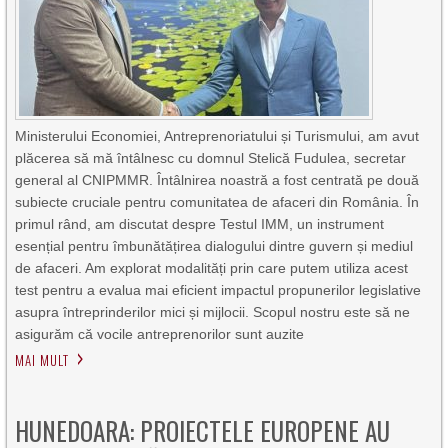
Ministerului Economiei, Antreprenoriatului și Turismului, am avut
plăcerea să mă întâlnesc cu domnul Stelică Fudulea, secretar
general al CNIPMMR. Întâlnirea noastră a fost centrată pe două
subiecte cruciale pentru comunitatea de afaceri din România. În
primul rând, am discutat despre Testul IMM, un instrument
esențial pentru îmbunătățirea dialogului dintre guvern și mediul
de afaceri. Am explorat modalități prin care putem utiliza acest
test pentru a evalua mai eficient impactul propunerilor legislative
asupra întreprinderilor mici și mijlocii. Scopul nostru este să ne
asigurăm că vocile antreprenorilor sunt auzite
MAI MULT
HUNEDOARA: PROIECTELE EUROPENE AU