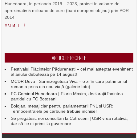
Hunedoara, în perioada 2019 – 2023, proiect în valoare de
aproximativ 5 milioane de euro (bani europeni obţinuţi prin POR
2014
MAI MULT
ARTICOLE RECENTE
Festivalul Plăcintelor Pădurenești – cel mai așteptat eveniment
al anului debutează pe 14 august!
MCDR Deva | Sarmizegetusa Viva – o zi în care patrimoniul
roman a prins din nou viață (galerie foto)
FC Corvinul Hunedoara | Florin Maxim, declarații înaintea
partidei cu FC Botoșani
Bolojan, mesaj clar pentru parlamentarii PNL și USR:
Termocentralele pe cărbune trebuie închise!
Se pregătesc noi consultări la Cotroceni | USR vrea rotativă,
dar să fie ei primii la guvernare