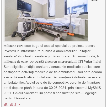
𝐦𝐢𝐥𝐢𝐨𝐚𝐧𝐞 𝐞𝐮𝐫𝐨 este bugetul total al apelului de proiecte pentru
Investiții în infrastructura publică a ambulatoriilor unităților
sanitare/ structurilor sanitare publice-dotare. Din suma totală, 𝟔
𝐦𝐢𝐥𝐢𝐨𝐚𝐧𝐞 𝐝𝐞 𝐞𝐮𝐫𝐨 reprezintă 𝐚𝐥𝐨𝐜𝐚𝐫𝐞𝐚 𝐦𝐢𝐜𝐫𝐨𝐫𝐞𝐠𝐢𝐮𝐧𝐢𝐢 𝐈𝐓𝐈 𝐕𝐚𝐥𝐞𝐚 𝐉𝐢𝐮𝐥𝐮𝐢
Sunt eligibile unitățile sanitare / structurile medicale publice care
desfășoară activități medicale de tip ambulatoriu sau care acordă
asistență medicală ambulatorie. Se finanțează dotările necesare
ambulatoriilor. Apelul este de tip competitiv: cererile de finanțare
pot fi depuse până în data de 30.08.2024, prin sistemul MySMIS
2021. Ghidul Solicitantului poate fi consultat pe site-ul Agenției
pentru Dezvoltare
MAI MULT