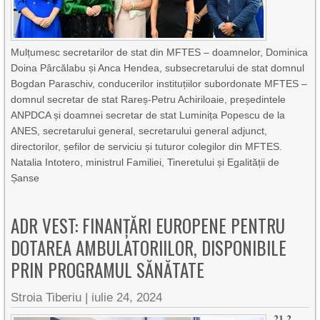
Mulțumesc secretarilor de stat din MFTES – doamnelor, Dominica
Doina Pârcălabu și Anca Hendea, subsecretarului de stat domnul
Bogdan Paraschiv, conducerilor instituțiilor subordonate MFTES –
domnul secretar de stat Rareș-Petru Achiriloaie, președintele
ANPDCA și doamnei secretar de stat Luminița Popescu de la
ANES, secretarului general, secretarului general adjunct,
directorilor, șefilor de serviciu și tuturor colegilor din MFTES.
Natalia Intotero, ministrul Familiei, Tineretului și Egalității de
Șanse
ADR VEST: FINANȚĂRI EUROPENE PENTRU
DOTAREA AMBULATORIILOR, DISPONIBILE
PRIN PROGRAMUL SĂNĂTATE
Stroia Tiberiu
|
iulie 24, 2024
𝟐𝟏,𝟐