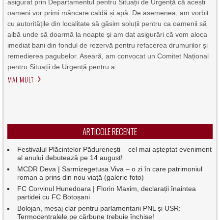
asigurat prin Departamentul pentru Situații de Urgență că acești
oameni vor primi mâncare caldă și apă. De asemenea, am vorbit
cu autoritățile din localitate să găsim soluții pentru ca oamenii să
aibă unde să doarmă la noapte și am dat asigurări că vom aloca
imediat bani din fondul de rezervă pentru refacerea drumurilor și
remedierea pagubelor. Aseară, am convocat un Comitet Național
pentru Situații de Urgență pentru a
MAI MULT
ARTICOLE RECENTE
Festivalul Plăcintelor Pădurenești – cel mai așteptat eveniment
al anului debutează pe 14 august!
MCDR Deva | Sarmizegetusa Viva – o zi în care patrimoniul
roman a prins din nou viață (galerie foto)
FC Corvinul Hunedoara | Florin Maxim, declarații înaintea
partidei cu FC Botoșani
Bolojan, mesaj clar pentru parlamentarii PNL și USR:
Termocentralele pe cărbune trebuie închise!