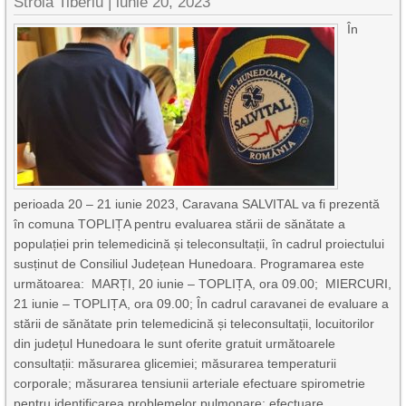
Stroia Tiberiu
|
iunie 20, 2023
În
perioada 20 – 21 iunie 2023, Caravana SALVITAL va fi prezentă
în comuna TOPLIȚA pentru evaluarea stării de sănătate a
populației prin telemedicină și teleconsultații, în cadrul proiectului
susținut de Consiliul Județean Hunedoara. Programarea este
următoarea: MARȚI, 20 iunie – TOPLIȚA, ora 09.00; MIERCURI,
21 iunie – TOPLIȚA, ora 09.00; În cadrul caravanei de evaluare a
stării de sănătate prin telemedicină și teleconsultații, locuitorilor
din județul Hunedoara le sunt oferite gratuit următoarele
consultații: măsurarea glicemiei; măsurarea temperaturii
corporale; măsurarea tensiunii arteriale efectuare spirometrie
pentru identificarea problemelor pulmonare; efectuare