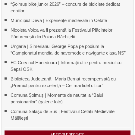
“Șoimuș bike junior 2026” – concurs de biciclete dedicat
copiilor
Municipiul Deva | Experiențe medievale în Cetate
Nicoleta Voica va fi prezentă la Festivalul Plăcintelor
Pădurenești din Poiana Răchițelii
Ungaria | Simerianul George Popa pe podium la
“Campionatul mondial de navomodele navigante clasa NS”
FC Corvinul Hunedoara | Informații utile pentru meciul cu
Sepsi OSK
Biblioteca Județeană | Maria Bernat recompensată cu
„Premiul pentru excelenţă – Cel mai fidel cititor”
Comuna Șoimuș | Momente de neuitat la “Balul
pensionarilor” (galerie foto)
Comuna Sălașu de Sus | Festivalul Cetății Medievale
Mălăiești