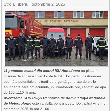
Stroia Tiberiu
|
octombrie 2, 2025
11 pompieri militari din cadrul ISU Hunedoara
au plecat în
misiune de sprijin a colegilor de la ISU Dolj pentru gestionarea
optimă a potențialelor situații de urgență generate de ploile
abundente care pot acumula, în următoarele ore, cantități de apă
de 100…110 litri/mp.
Avertizarea COD ROȘU transmisă de Administrația Națională
de Meteorologi
e este valabilă, pentru județul Dolj, până vineri, 3
octombrie 2025, la ora 21.00.