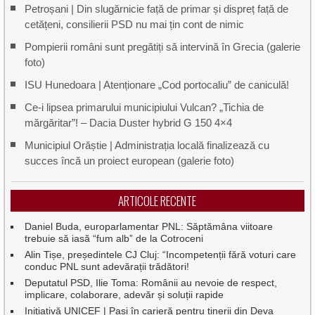
Petroșani | Din slugărnicie față de primar și dispreț față de
cetățeni, consilierii PSD nu mai țin cont de nimic
Pompierii români sunt pregătiți să intervină în Grecia (galerie
foto)
ISU Hunedoara | Atenționare „Cod portocaliu” de caniculă!
Ce-i lipsea primarului municipiului Vulcan? „Tichia de
mărgăritar”! – Dacia Duster hybrid G 150 4×4
Municipiul Orăștie | Administrația locală finalizează cu
succes încă un proiect european (galerie foto)
ARTICOLE RECENTE
Daniel Buda, europarlamentar PNL: Săptămâna viitoare
trebuie să iasă “fum alb” de la Cotroceni
Alin Tișe, președintele CJ Cluj: “Incompetenții fără voturi care
conduc PNL sunt adevărații trădători!
Deputatul PSD, Ilie Toma: Românii au nevoie de respect,
implicare, colaborare, adevăr și soluții rapide
Inițiativă UNICEF | Pași în carieră pentru tinerii din Deva