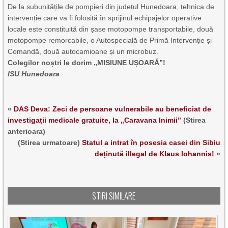
De la subunitățile de pompieri din județul Hunedoara, tehnica de
intervenție care va fi folosită în sprijinul echipajelor operative
locale este constituită din șase motopompe transportabile, două
motopompe remorcabile, o Autospecială de Primă Intervenție și
Comandă, două autocamioane și un microbuz.
Colegilor noștri le dorim „MISIUNE UȘOARĂ”!
ISU Hunedoara
«
DAS Deva: Zeci de persoane vulnerabile au beneficiat de
investigații medicale gratuite, la „Caravana Inimii”
(Stirea
anterioara)
(Stirea urmatoare)
Statul a intrat în posesia casei din Sibiu
deținută illegal de Klaus Iohannis!
»
STIRI SIMILARE