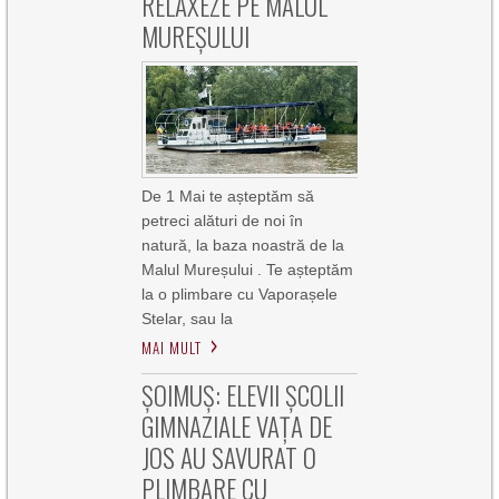
RELAXEZE PE MALUL
MUREȘULUI
De 1 Mai te așteptăm să
petreci alături de noi în
natură, la baza noastră de la
Malul Mureșului . Te așteptăm
la o plimbare cu Vaporașele
Stelar, sau la
MAI MULT
ȘOIMUȘ: ELEVII ȘCOLII
GIMNAZIALE VAȚA DE
JOS AU SAVURAT O
PLIMBARE CU