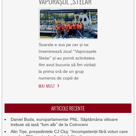
VAPORAȘUL „STELAR”
Soarele e sus pe cer și ne
înseninează ziua! “Vaporașele
Stelar” și-au pornit activitatea
Am avut bucuria să fim vizitați
la prima oră de un grup
numeros de copiii de
MAI MULT
ARTICOLE RECENTE
Daniel Buda, europarlamentar PNL: Săptămâna viitoare
trebuie să iasă “fum alb” de la Cotroceni
Alin Tișe, președintele CJ Cluj: “Incompetenții fără voturi care