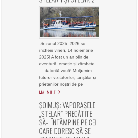
Sezonul 2025–2026 se
încheie vineri, 14 noiembrie
2025! A fost un an plin de
aventură, emoție și zâmbete
— datorită vouă! Mulțumim
tuturor vizitatorilor, turiștilor și
prietenilor noștri de pe
MAI MULT
ȘOIMUȘ: VAPORAȘELE
„STELAR” PREGĂTITE
SĂ-I ÎNTÂMPINE PE CEI
CARE DORESC SĂ SE