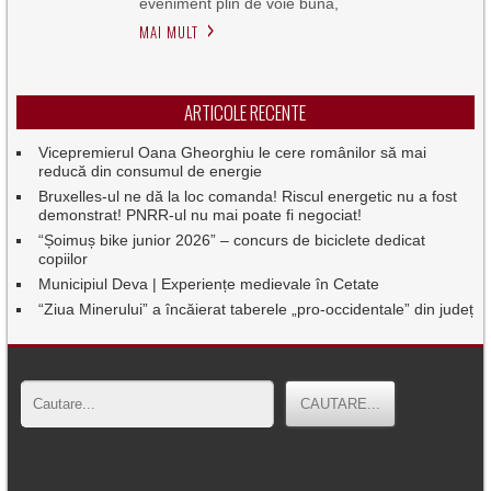
eveniment plin de voie bună,
MAI MULT
ARTICOLE RECENTE
Vicepremierul Oana Gheorghiu le cere românilor să mai
reducă din consumul de energie
Bruxelles-ul ne dă la loc comanda! Riscul energetic nu a fost
demonstrat! PNRR-ul nu mai poate fi negociat!
“Șoimuș bike junior 2026” – concurs de biciclete dedicat
copiilor
Municipiul Deva | Experiențe medievale în Cetate
“Ziua Minerului” a încăierat taberele „pro-occidentale” din județ