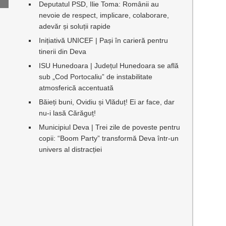
Deputatul PSD, Ilie Toma: Românii au
nevoie de respect, implicare, colaborare,
adevăr și soluții rapide
Inițiativă UNICEF | Pași în carieră pentru
tinerii din Deva
ISU Hunedoara | Județul Hunedoara se află
sub „Cod Portocaliu” de instabilitate
atmosferică accentuată
Băieți buni, Ovidiu și Vlăduț! Ei ar face, dar
nu-i lasă Cărăguț!
Municipiul Deva | Trei zile de poveste pentru
copii: “Boom Party” transformă Deva într-un
univers al distracției