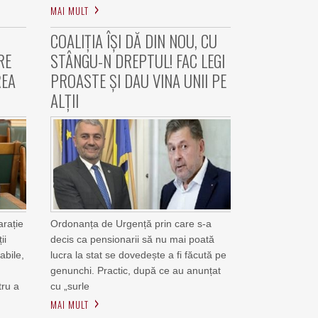
MAI MULT
COALIȚIA ÎȘI DĂ DIN NOU, CU
RE
STÂNGU-N DREPTUL! FAC LEGI
REA
PROASTE ȘI DAU VINA UNII PE
ALȚII
arație
Ordonanța de Urgență prin care s-a
ii
decis ca pensionarii să nu mai poată
abile,
lucra la stat se dovedește a fi făcută pe
genunchi. Practic, după ce au anunțat
tru a
cu „surle
MAI MULT