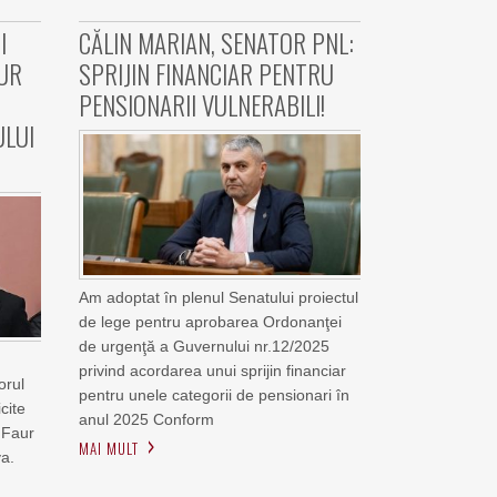
I
CĂLIN MARIAN, SENATOR PNL:
AUR
SPRIJIN FINANCIAR PENTRU
PENSIONARII VULNERABILI!
ULUI
Am adoptat în plenul Senatului proiectul
de lege pentru aprobarea Ordonanţei
de urgenţă a Guvernului nr.12/2025
privind acordarea unui sprijin financiar
orul
pentru unele categorii de pensionari în
icite
anul 2025 Conform
l Faur
MAI MULT
va.