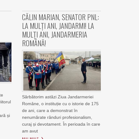
CĂLIN MARIAN, SENATOR PNL:
LA MULȚI ANI, JANDARMI! LA
MULȚI ANI, JANDARMERIA
ROMÂNĂ!
te
Sărbătorim astăzi Ziua Jandarmeriei
itorul
Române, o instituție cu o istorie de 175
de ani, care a demonstrat în
ară și
nenumărate rânduri profesionalism,
curaj și devotament. În perioada în care
am avut
MAI MULT