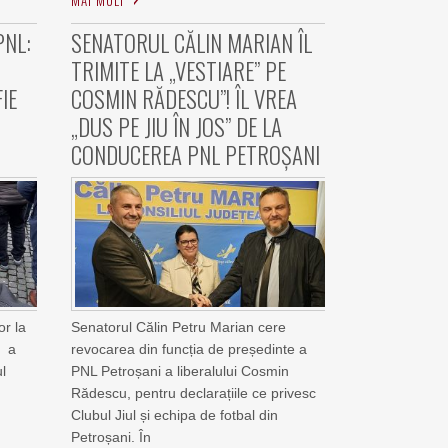
PNL:
SENATORUL CĂLIN MARIAN ÎL
TRIMITE LA „VESTIARE” PE
IE
COSMIN RĂDESCU”! ÎL VREA
„DUS PE JIU ÎN JOS” DE LA
CONDUCEREA PNL PETROȘANI
or la
Senatorul Călin Petru Marian cere
n a
revocarea din funcția de președinte a
l
PNL Petroșani a liberalului Cosmin
Rădescu, pentru declarațiile ce privesc
Clubul Jiul și echipa de fotbal din
Petroșani. În